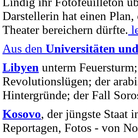
Lindig ihr Fotofeuilleton üb
Darstellerin hat einen Plan,
Theater bereichern dürfte.
l
Aus den
Universitäten un
Libyen
unterm Feuersturm;
Revolutionslügen; der arab
Hintergründe; der Fall Sor
Kosovo
, der jüngste Staat
Reportagen, Fotos - von No