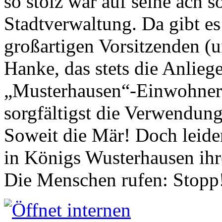
so stolz war auf seine ach s
Stadtverwaltung. Da gibt es
großartigen Vorsitzenden (
Hanke, das stets die Anlieg
„Musterhausen“-Einwohners
sorgfältigst die Verwendung
Soweit die Mär! Doch leider
in Königs Wusterhausen ih
Die Menschen rufen: Stopp