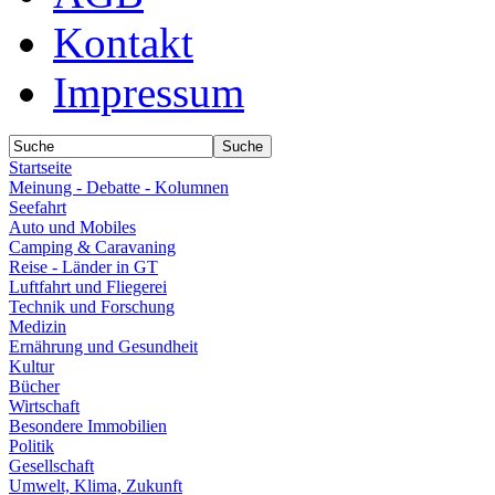
Kontakt
Impressum
Startseite
Meinung - Debatte - Kolumnen
Seefahrt
Auto und Mobiles
Camping & Caravaning
Reise - Länder in GT
Luftfahrt und Fliegerei
Technik und Forschung
Medizin
Ernährung und Gesundheit
Kultur
Bücher
Wirtschaft
Besondere Immobilien
Politik
Gesellschaft
Umwelt, Klima, Zukunft