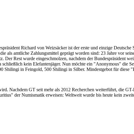
despräsident Richard von Weizsäcker ist der erste und einzige Deutsche 
ie als amtliche Zahlungsmittel geprägt worden sind: 23 Jahre vor sei
 Satz. Der Rest wurde eingeschmolzen, nachdem der Bundespräsident we
i ja schließlich kein Elefantenjäger. Nun möchte ein "Anonymous" die S
 Shilingi in Feingold, 500 Shilingi in Silber. Mindestgebot für diese
 wird. Nachdem GT seit mehr als 2012 Recherchen weiterführt, die GT
itius" der Numismatik erweisen: Weltweit wurde bis heute kein zweite