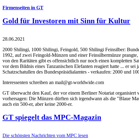
Firmenseiten in GT
Gold für Investoren mit Sinn für Kultur
28.06.2021
2000 Shilingi, 1000 Shilingi, Feingold, 500 Shilingi Feinsilber: Bun
1992, auf zwei Feingold-Münzen und einer Feinsilbermünze prangte, d
von den Raritäten gibt es offensichtlich nur noch einen kompletten
vor dem Bildnis eines Tanzanischen Elefanten reagiert hatte ... er se
Schatzschatullen des Bundespräsidialamtes - verkaufen: 2000 und 1000
Interessenten schreiben an mail@gt-worldwide.com
GT überwacht den Kauf, der vor einem Berliner Notariat organisiert
vorhersagen: Die Münzen dürften sich irgendwann als die "Blaue Maur
auch ein 500-er, aber keine 2000-er.
GT spiegelt das MPC-Magazin
Die schönsten Nachrichten vom MPC lesen