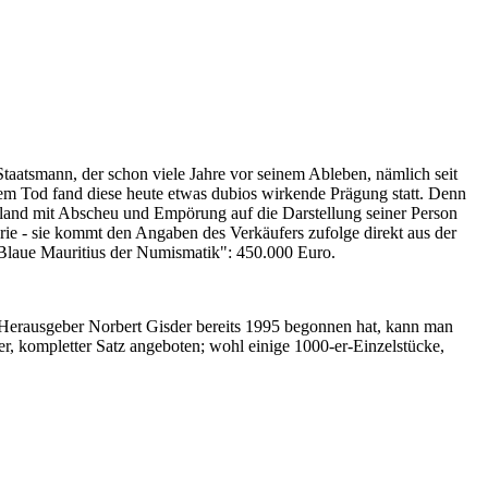
Staatsmann, der schon viele Jahre vor seinem Ableben, nämlich seit
nem Tod fand diese heute etwas dubios wirkende Prägung statt. Denn
iland mit Abscheu und Empörung auf die Darstellung seiner Person
erie - sie kommt den Angaben des Verkäufers zufolge direkt aus der
 "Blaue Mauritius der Numismatik": 450.000 Euro.
-Herausgeber Norbert Gisder bereits 1995 begonnen hat, kann man
r, kompletter Satz angeboten; wohl einige 1000-er-Einzelstücke,