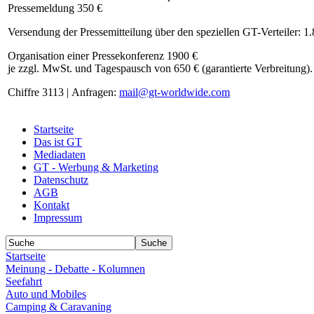
Pressemeldung 350 €
Versendung der Pressemitteilung über den speziellen GT-Verteiler: 1
Organisation einer Pressekonferenz 1900 €
je zzgl. MwSt. und Tagespausch von 650 € (garantierte Verbreitung).
Chiffre 3113 | Anfragen:
mail@gt-worldwide.com
Startseite
Das ist GT
Mediadaten
GT - Werbung & Marketing
Datenschutz
AGB
Kontakt
Impressum
Startseite
Meinung - Debatte - Kolumnen
Seefahrt
Auto und Mobiles
Camping & Caravaning