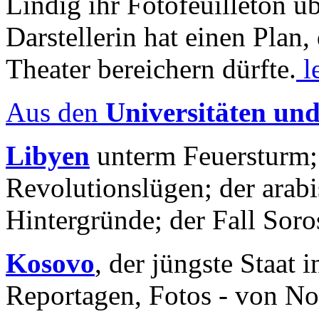
Lindig ihr Fotofeuilleton üb
Darstellerin hat einen Plan,
Theater bereichern dürfte.
l
Aus den
Universitäten un
Libyen
unterm Feuersturm;
Revolutionslügen; der arab
Hintergründe; der Fall Sor
Kosovo
, der jüngste Staat
Reportagen, Fotos - von No