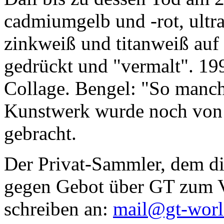
cadmiumgelb und -rot, ultr
zinkweiß und titanweiß auf d
gedrückt und "vermalt". 199
Collage. Bengel: "So manc
Kunstwerk wurde noch von Da
gebracht.
Der Privat-Sammler, dem die
gegen Gebot über GT zum Ve
schreiben an:
mail@gt-wor