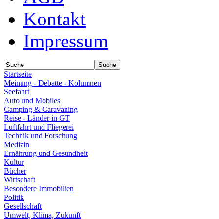
Kontakt
Impressum
Startseite
Meinung - Debatte - Kolumnen
Seefahrt
Auto und Mobiles
Camping & Caravaning
Reise - Länder in GT
Luftfahrt und Fliegerei
Technik und Forschung
Medizin
Ernährung und Gesundheit
Kultur
Bücher
Wirtschaft
Besondere Immobilien
Politik
Gesellschaft
Umwelt, Klima, Zukunft