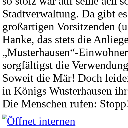
so stolz war auf seine ach s
Stadtverwaltung. Da gibt es
großartigen Vorsitzenden (
Hanke, das stets die Anlieg
„Musterhausen“-Einwohners
sorgfältigst die Verwendung
Soweit die Mär! Doch leider
in Königs Wusterhausen ih
Die Menschen rufen: Stopp