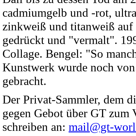
cadmiumgelb und -rot, ultr
zinkweiß und titanweiß auf d
gedrückt und "vermalt". 199
Collage. Bengel: "So manc
Kunstwerk wurde noch von Da
gebracht.
Der Privat-Sammler, dem die
gegen Gebot über GT zum Ve
schreiben an:
mail@gt-wor