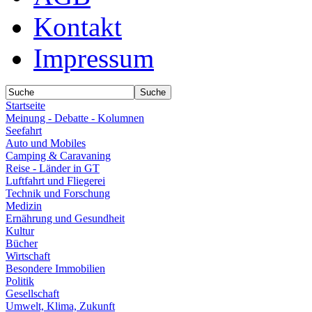
Kontakt
Impressum
Startseite
Meinung - Debatte - Kolumnen
Seefahrt
Auto und Mobiles
Camping & Caravaning
Reise - Länder in GT
Luftfahrt und Fliegerei
Technik und Forschung
Medizin
Ernährung und Gesundheit
Kultur
Bücher
Wirtschaft
Besondere Immobilien
Politik
Gesellschaft
Umwelt, Klima, Zukunft