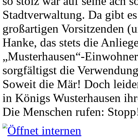
so stolz war auf seine ach s
Stadtverwaltung. Da gibt es
großartigen Vorsitzenden (
Hanke, das stets die Anlieg
„Musterhausen“-Einwohners
sorgfältigst die Verwendung
Soweit die Mär! Doch leider
in Königs Wusterhausen ih
Die Menschen rufen: Stopp