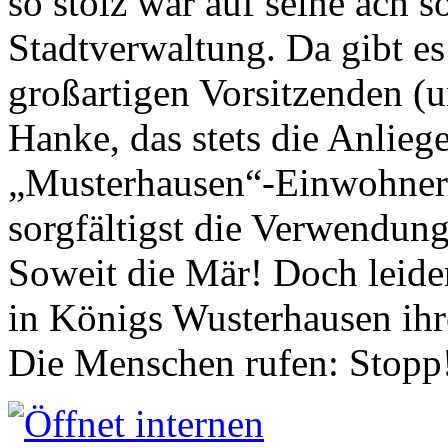
so stolz war auf seine ach s
Stadtverwaltung. Da gibt es
großartigen Vorsitzenden (
Hanke, das stets die Anlieg
„Musterhausen“-Einwohners
sorgfältigst die Verwendung
Soweit die Mär! Doch leider
in Königs Wusterhausen ih
Die Menschen rufen: Stopp