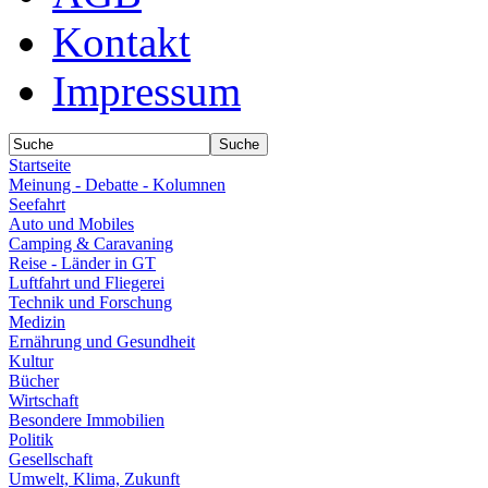
Kontakt
Impressum
Startseite
Meinung - Debatte - Kolumnen
Seefahrt
Auto und Mobiles
Camping & Caravaning
Reise - Länder in GT
Luftfahrt und Fliegerei
Technik und Forschung
Medizin
Ernährung und Gesundheit
Kultur
Bücher
Wirtschaft
Besondere Immobilien
Politik
Gesellschaft
Umwelt, Klima, Zukunft