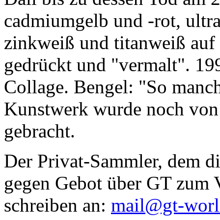
cadmiumgelb und -rot, ultr
zinkweiß und titanweiß auf d
gedrückt und "vermalt". 199
Collage. Bengel: "So manc
Kunstwerk wurde noch von Da
gebracht.
Der Privat-Sammler, dem die
gegen Gebot über GT zum Ve
schreiben an:
mail@gt-wor