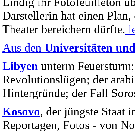
Lindig ihr Fotofeuilleton üb
Darstellerin hat einen Plan,
Theater bereichern dürfte.
l
Aus den
Universitäten un
Libyen
unterm Feuersturm;
Revolutionslügen; der arab
Hintergründe; der Fall Sor
Kosovo
, der jüngste Staat
Reportagen, Fotos - von No