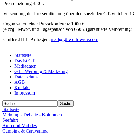
Pressemeldung 350 €
Versendung der Pressemitteilung über den speziellen GT-Verteiler: 1
Organisation einer Pressekonferenz 1900 €
je zzgl. MwSt. und Tagespausch von 650 € (garantierte Verbreitung).
Chiffre 3113 | Anfragen:
mail@gt-worldwide.com
Startseite
Das ist GT
Mediadaten
GT - Werbung & Marketing
Datenschutz
AGB
Kontakt
Impressum
Startseite
Meinung - Debatte - Kolumnen
Seefahrt
Auto und Mobiles
Camping & Caravaning