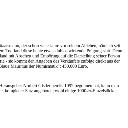
Staatsmann, der schon viele Jahre vor seinem Ableben, nämlich seit
nem Tod fand diese heute etwas dubios wirkende Prägung statt. Denn
iland mit Abscheu und Empörung auf die Darstellung seiner Person
erie - sie kommt den Angaben des Verkäufers zufolge direkt aus der
 "Blaue Mauritius der Numismatik": 450.000 Euro.
-Herausgeber Norbert Gisder bereits 1995 begonnen hat, kann man
r, kompletter Satz angeboten; wohl einige 1000-er-Einzelstücke,