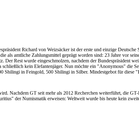
despräsident Richard von Weizsäcker ist der erste und einzige Deutsche 
ie als amtliche Zahlungsmittel geprägt worden sind: 23 Jahre vor sei
 Satz. Der Rest wurde eingeschmolzen, nachdem der Bundespräsident we
i ja schließlich kein Elefantenjäger. Nun möchte ein "Anonymous" die S
 Shilingi in Feingold, 500 Shilingi in Silber. Mindestgebot für diese
 wird. Nachdem GT seit mehr als 2012 Recherchen weiterführt, die GT
itius" der Numismatik erweisen: Weltweit wurde bis heute kein zweite