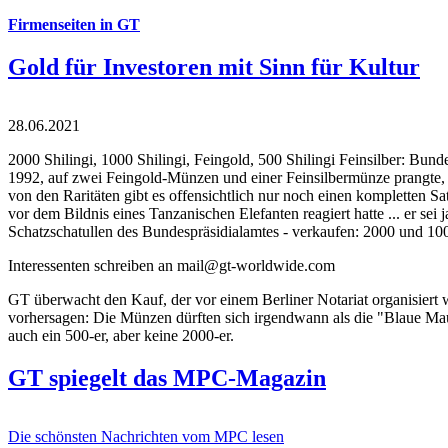
Firmenseiten in GT
Gold für Investoren mit Sinn für Kultur
28.06.2021
2000 Shilingi, 1000 Shilingi, Feingold, 500 Shilingi Feinsilber: Bun
1992, auf zwei Feingold-Münzen und einer Feinsilbermünze prangte, d
von den Raritäten gibt es offensichtlich nur noch einen kompletten
vor dem Bildnis eines Tanzanischen Elefanten reagiert hatte ... er se
Schatzschatullen des Bundespräsidialamtes - verkaufen: 2000 und 1000
Interessenten schreiben an mail@gt-worldwide.com
GT überwacht den Kauf, der vor einem Berliner Notariat organisiert
vorhersagen: Die Münzen dürften sich irgendwann als die "Blaue Maur
auch ein 500-er, aber keine 2000-er.
GT spiegelt das MPC-Magazin
Die schönsten Nachrichten vom MPC lesen