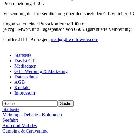
Pressemeldung 350 €
Versendung der Pressemitteilung über den speziellen GT-Verteiler: 1
Organisation einer Pressekonferenz 1900 €
je zzgl. MwSt. und Tagespausch von 650 € (garantierte Verbreitung).
Chiffre 3113 | Anfragen:
mail@gt-worldwide.com
Startseite
Das ist GT
Mediadaten
GT - Werbung & Marketing
Datenschutz
AGB
Kontakt
Impressum
Startseite
Meinung - Debatte - Kolumnen
Seefahrt
Auto und Mobiles
Camping & Caravaning