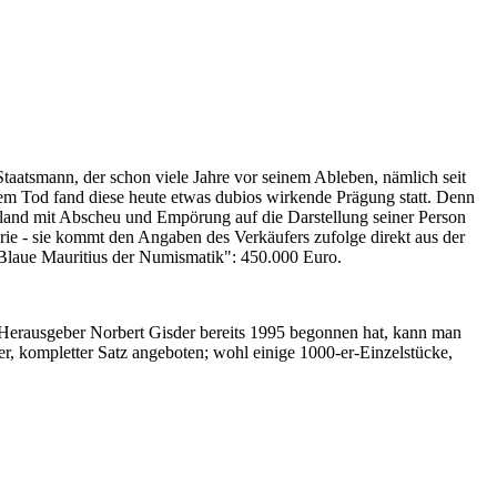
Staatsmann, der schon viele Jahre vor seinem Ableben, nämlich seit
nem Tod fand diese heute etwas dubios wirkende Prägung statt. Denn
iland mit Abscheu und Empörung auf die Darstellung seiner Person
erie - sie kommt den Angaben des Verkäufers zufolge direkt aus der
 "Blaue Mauritius der Numismatik": 450.000 Euro.
-Herausgeber Norbert Gisder bereits 1995 begonnen hat, kann man
r, kompletter Satz angeboten; wohl einige 1000-er-Einzelstücke,