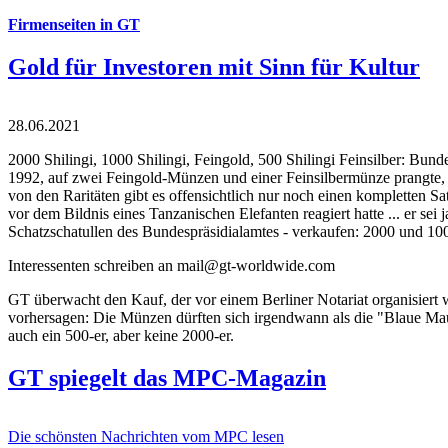
Firmenseiten in GT
Gold für Investoren mit Sinn für Kultur
28.06.2021
2000 Shilingi, 1000 Shilingi, Feingold, 500 Shilingi Feinsilber: Bun
1992, auf zwei Feingold-Münzen und einer Feinsilbermünze prangte, d
von den Raritäten gibt es offensichtlich nur noch einen kompletten
vor dem Bildnis eines Tanzanischen Elefanten reagiert hatte ... er se
Schatzschatullen des Bundespräsidialamtes - verkaufen: 2000 und 1000
Interessenten schreiben an mail@gt-worldwide.com
GT überwacht den Kauf, der vor einem Berliner Notariat organisiert
vorhersagen: Die Münzen dürften sich irgendwann als die "Blaue Maur
auch ein 500-er, aber keine 2000-er.
GT spiegelt das MPC-Magazin
Die schönsten Nachrichten vom MPC lesen