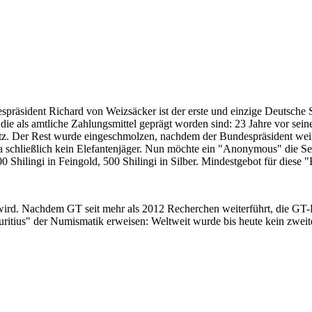
despräsident Richard von Weizsäcker ist der erste und einzige Deutsche 
ie als amtliche Zahlungsmittel geprägt worden sind: 23 Jahre vor sei
 Satz. Der Rest wurde eingeschmolzen, nachdem der Bundespräsident we
i ja schließlich kein Elefantenjäger. Nun möchte ein "Anonymous" die S
 Shilingi in Feingold, 500 Shilingi in Silber. Mindestgebot für diese
 wird. Nachdem GT seit mehr als 2012 Recherchen weiterführt, die GT
itius" der Numismatik erweisen: Weltweit wurde bis heute kein zweite