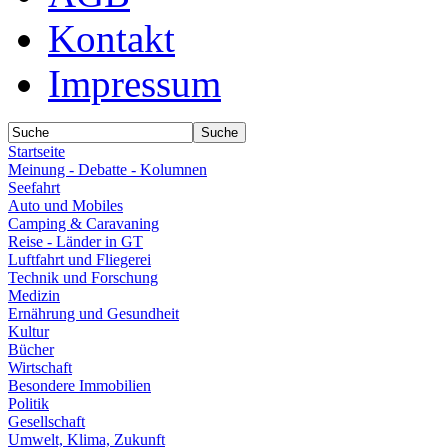
Kontakt
Impressum
Startseite
Meinung - Debatte - Kolumnen
Seefahrt
Auto und Mobiles
Camping & Caravaning
Reise - Länder in GT
Luftfahrt und Fliegerei
Technik und Forschung
Medizin
Ernährung und Gesundheit
Kultur
Bücher
Wirtschaft
Besondere Immobilien
Politik
Gesellschaft
Umwelt, Klima, Zukunft