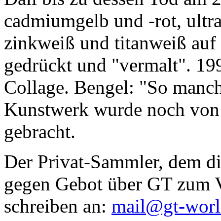
cadmiumgelb und -rot, ultr
zinkweiß und titanweiß auf d
gedrückt und "vermalt". 199
Collage. Bengel: "So manc
Kunstwerk wurde noch von Da
gebracht.
Der Privat-Sammler, dem die
gegen Gebot über GT zum Ve
schreiben an:
mail@gt-wor