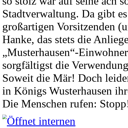
so stolz war auf seine ach s
Stadtverwaltung. Da gibt es
großartigen Vorsitzenden (
Hanke, das stets die Anlieg
„Musterhausen“-Einwohners
sorgfältigst die Verwendung
Soweit die Mär! Doch leider
in Königs Wusterhausen ih
Die Menschen rufen: Stopp