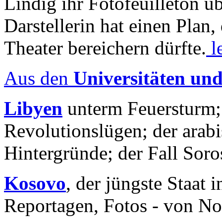
Lindig ihr Fotofeuilleton üb
Darstellerin hat einen Plan,
Theater bereichern dürfte.
l
Aus den
Universitäten un
Libyen
unterm Feuersturm;
Revolutionslügen; der arab
Hintergründe; der Fall Sor
Kosovo
, der jüngste Staat
Reportagen, Fotos - von No