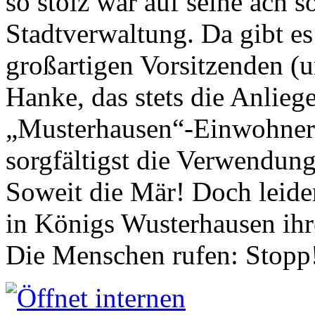
so stolz war auf seine ach s
Stadtverwaltung. Da gibt es
großartigen Vorsitzenden (
Hanke, das stets die Anlieg
„Musterhausen“-Einwohners
sorgfältigst die Verwendung
Soweit die Mär! Doch leider
in Königs Wusterhausen ih
Die Menschen rufen: Stopp