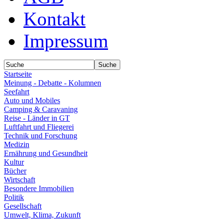
Kontakt
Impressum
Startseite
Meinung - Debatte - Kolumnen
Seefahrt
Auto und Mobiles
Camping & Caravaning
Reise - Länder in GT
Luftfahrt und Fliegerei
Technik und Forschung
Medizin
Ernährung und Gesundheit
Kultur
Bücher
Wirtschaft
Besondere Immobilien
Politik
Gesellschaft
Umwelt, Klima, Zukunft