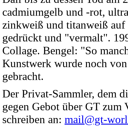
cadmiumgelb und -rot, ultr
zinkweiß und titanweiß auf d
gedrückt und "vermalt". 199
Collage. Bengel: "So manc
Kunstwerk wurde noch von Da
gebracht.
Der Privat-Sammler, dem die
gegen Gebot über GT zum Ve
schreiben an:
mail@gt-wor