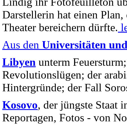
Lindig ihr Fotofeuilleton üb
Darstellerin hat einen Plan,
Theater bereichern dürfte.
l
Aus den
Universitäten un
Libyen
unterm Feuersturm;
Revolutionslügen; der arab
Hintergründe; der Fall Sor
Kosovo
, der jüngste Staat
Reportagen, Fotos - von No