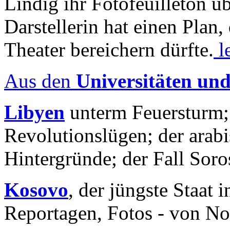
Lindig ihr Fotofeuilleton üb
Darstellerin hat einen Plan,
Theater bereichern dürfte.
l
Aus den
Universitäten un
Libyen
unterm Feuersturm;
Revolutionslügen; der arab
Hintergründe; der Fall Sor
Kosovo
, der jüngste Staat
Reportagen, Fotos - von No