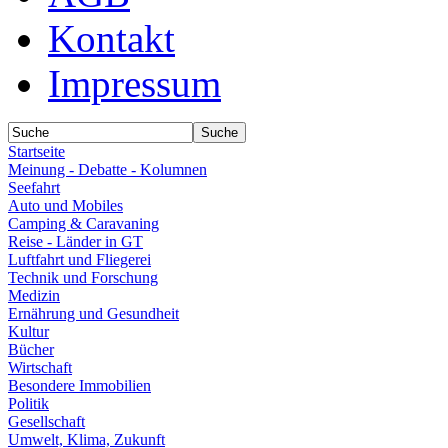
Kontakt
Impressum
Startseite
Meinung - Debatte - Kolumnen
Seefahrt
Auto und Mobiles
Camping & Caravaning
Reise - Länder in GT
Luftfahrt und Fliegerei
Technik und Forschung
Medizin
Ernährung und Gesundheit
Kultur
Bücher
Wirtschaft
Besondere Immobilien
Politik
Gesellschaft
Umwelt, Klima, Zukunft