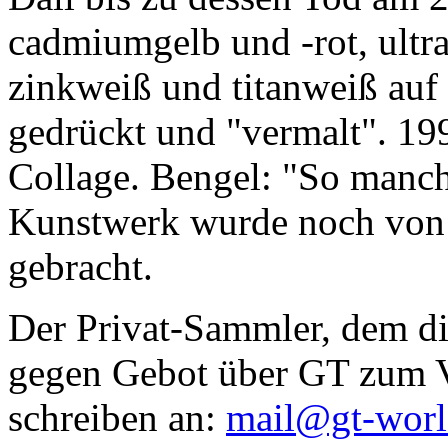
cadmiumgelb und -rot, ultr
zinkweiß und titanweiß auf d
gedrückt und "vermalt". 199
Collage. Bengel: "So manc
Kunstwerk wurde noch von Da
gebracht.
Der Privat-Sammler, dem die
gegen Gebot über GT zum Ve
schreiben an:
mail@gt-wor