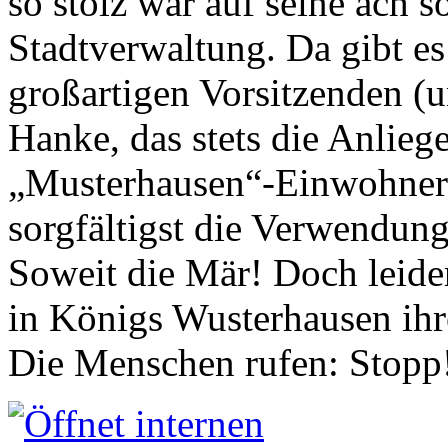
so stolz war auf seine ach s
Stadtverwaltung. Da gibt es
großartigen Vorsitzenden (
Hanke, das stets die Anlieg
„Musterhausen“-Einwohners
sorgfältigst die Verwendung
Soweit die Mär! Doch leider
in Königs Wusterhausen ih
Die Menschen rufen: Stopp