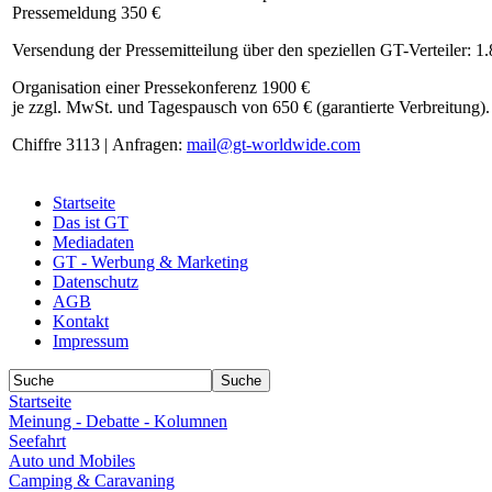
Pressemeldung 350 €
Versendung der Pressemitteilung über den speziellen GT-Verteiler: 1
Organisation einer Pressekonferenz 1900 €
je zzgl. MwSt. und Tagespausch von 650 € (garantierte Verbreitung).
Chiffre 3113 | Anfragen:
mail@gt-worldwide.com
Startseite
Das ist GT
Mediadaten
GT - Werbung & Marketing
Datenschutz
AGB
Kontakt
Impressum
Startseite
Meinung - Debatte - Kolumnen
Seefahrt
Auto und Mobiles
Camping & Caravaning