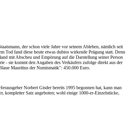
Staatsmann, der schon viele Jahre vor seinem Ableben, nämlich seit
nem Tod fand diese heute etwas dubios wirkende Prägung statt. Denn
iland mit Abscheu und Empörung auf die Darstellung seiner Person
erie - sie kommt den Angaben des Verkäufers zufolge direkt aus der
 "Blaue Mauritius der Numismatik": 450.000 Euro.
-Herausgeber Norbert Gisder bereits 1995 begonnen hat, kann man
r, kompletter Satz angeboten; wohl einige 1000-er-Einzelstücke,