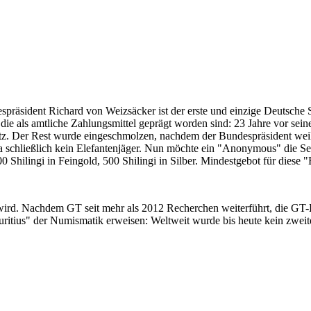
despräsident Richard von Weizsäcker ist der erste und einzige Deutsche 
ie als amtliche Zahlungsmittel geprägt worden sind: 23 Jahre vor sei
 Satz. Der Rest wurde eingeschmolzen, nachdem der Bundespräsident we
i ja schließlich kein Elefantenjäger. Nun möchte ein "Anonymous" die S
 Shilingi in Feingold, 500 Shilingi in Silber. Mindestgebot für diese
 wird. Nachdem GT seit mehr als 2012 Recherchen weiterführt, die GT
itius" der Numismatik erweisen: Weltweit wurde bis heute kein zweite