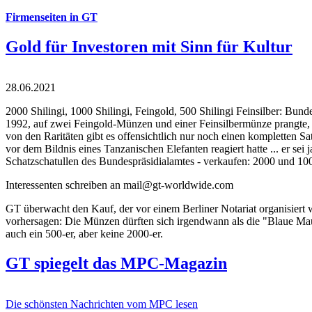
Firmenseiten in GT
Gold für Investoren mit Sinn für Kultur
28.06.2021
2000 Shilingi, 1000 Shilingi, Feingold, 500 Shilingi Feinsilber: Bun
1992, auf zwei Feingold-Münzen und einer Feinsilbermünze prangte, d
von den Raritäten gibt es offensichtlich nur noch einen kompletten
vor dem Bildnis eines Tanzanischen Elefanten reagiert hatte ... er se
Schatzschatullen des Bundespräsidialamtes - verkaufen: 2000 und 1000
Interessenten schreiben an mail@gt-worldwide.com
GT überwacht den Kauf, der vor einem Berliner Notariat organisiert
vorhersagen: Die Münzen dürften sich irgendwann als die "Blaue Maur
auch ein 500-er, aber keine 2000-er.
GT spiegelt das MPC-Magazin
Die schönsten Nachrichten vom MPC lesen