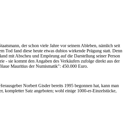
Staatsmann, der schon viele Jahre vor seinem Ableben, nämlich seit
nem Tod fand diese heute etwas dubios wirkende Prägung statt. Denn
iland mit Abscheu und Empörung auf die Darstellung seiner Person
erie - sie kommt den Angaben des Verkäufers zufolge direkt aus der
 "Blaue Mauritius der Numismatik": 450.000 Euro.
-Herausgeber Norbert Gisder bereits 1995 begonnen hat, kann man
r, kompletter Satz angeboten; wohl einige 1000-er-Einzelstücke,