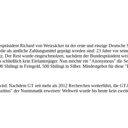
despräsident Richard von Weizsäcker ist der erste und einzige Deutsche 
ie als amtliche Zahlungsmittel geprägt worden sind: 23 Jahre vor sei
 Satz. Der Rest wurde eingeschmolzen, nachdem der Bundespräsident we
i ja schließlich kein Elefantenjäger. Nun möchte ein "Anonymous" die S
 Shilingi in Feingold, 500 Shilingi in Silber. Mindestgebot für diese
 wird. Nachdem GT seit mehr als 2012 Recherchen weiterführt, die GT
itius" der Numismatik erweisen: Weltweit wurde bis heute kein zweite