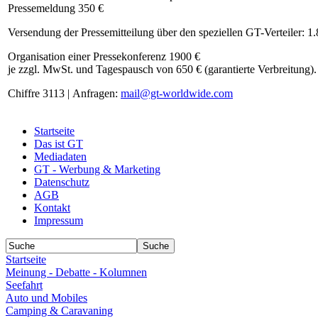
Pressemeldung 350 €
Versendung der Pressemitteilung über den speziellen GT-Verteiler: 1
Organisation einer Pressekonferenz 1900 €
je zzgl. MwSt. und Tagespausch von 650 € (garantierte Verbreitung).
Chiffre 3113 | Anfragen:
mail@gt-worldwide.com
Startseite
Das ist GT
Mediadaten
GT - Werbung & Marketing
Datenschutz
AGB
Kontakt
Impressum
Startseite
Meinung - Debatte - Kolumnen
Seefahrt
Auto und Mobiles
Camping & Caravaning