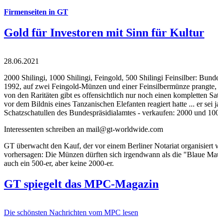
Firmenseiten in GT
Gold für Investoren mit Sinn für Kultur
28.06.2021
2000 Shilingi, 1000 Shilingi, Feingold, 500 Shilingi Feinsilber: Bun
1992, auf zwei Feingold-Münzen und einer Feinsilbermünze prangte, d
von den Raritäten gibt es offensichtlich nur noch einen kompletten
vor dem Bildnis eines Tanzanischen Elefanten reagiert hatte ... er se
Schatzschatullen des Bundespräsidialamtes - verkaufen: 2000 und 1000
Interessenten schreiben an mail@gt-worldwide.com
GT überwacht den Kauf, der vor einem Berliner Notariat organisiert
vorhersagen: Die Münzen dürften sich irgendwann als die "Blaue Maur
auch ein 500-er, aber keine 2000-er.
GT spiegelt das MPC-Magazin
Die schönsten Nachrichten vom MPC lesen