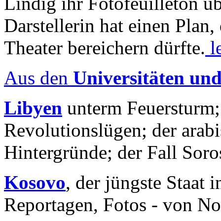
Lindig ihr Fotofeuilleton üb
Darstellerin hat einen Plan,
Theater bereichern dürfte.
l
Aus den
Universitäten un
Libyen
unterm Feuersturm;
Revolutionslügen; der arab
Hintergründe; der Fall Sor
Kosovo
, der jüngste Staat
Reportagen, Fotos - von No