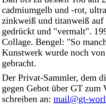
cadmiumgelb und -rot, ultr
zinkweiß und titanweiß auf d
gedrückt und "vermalt". 199
Collage. Bengel: "So manc
Kunstwerk wurde noch von Da
gebracht.
Der Privat-Sammler, dem die
gegen Gebot über GT zum Ve
schreiben an:
mail@gt-wor