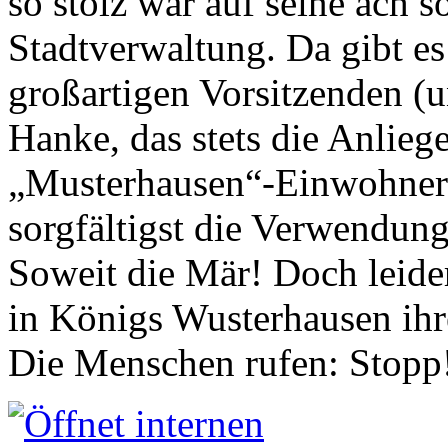
so stolz war auf seine ach s
Stadtverwaltung. Da gibt es
großartigen Vorsitzenden (
Hanke, das stets die Anlieg
„Musterhausen“-Einwohners
sorgfältigst die Verwendung
Soweit die Mär! Doch leider
in Königs Wusterhausen ih
Die Menschen rufen: Stopp