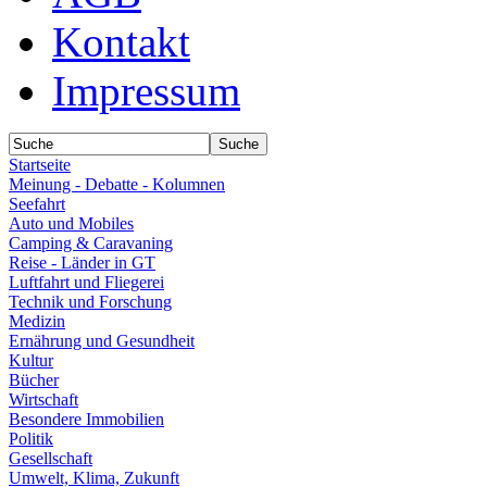
Kontakt
Impressum
Startseite
Meinung - Debatte - Kolumnen
Seefahrt
Auto und Mobiles
Camping & Caravaning
Reise - Länder in GT
Luftfahrt und Fliegerei
Technik und Forschung
Medizin
Ernährung und Gesundheit
Kultur
Bücher
Wirtschaft
Besondere Immobilien
Politik
Gesellschaft
Umwelt, Klima, Zukunft