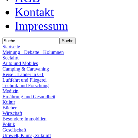
Kontakt
Impressum
Startseite
Meinung - Debatte - Kolumnen
Seefahrt
Auto und Mobiles
Camping & Caravaning
Reise - Länder in GT
Luftfahrt und Fliegerei
Technik und Forschung
Medizin
Ernährung und Gesundheit
Kultur
Bücher
Wirtschaft
Besondere Immobilien
Politik
Gesellschaft
Umwelt, Klima, Zukunft