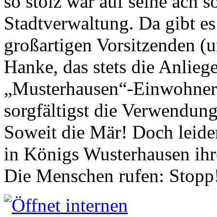
so stolz war auf seine ach s
Stadtverwaltung. Da gibt es
großartigen Vorsitzenden (
Hanke, das stets die Anlieg
„Musterhausen“-Einwohners
sorgfältigst die Verwendung
Soweit die Mär! Doch leider
in Königs Wusterhausen ih
Die Menschen rufen: Stopp