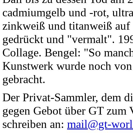
cadmiumgelb und -rot, ultr
zinkweiß und titanweiß auf d
gedrückt und "vermalt". 199
Collage. Bengel: "So manc
Kunstwerk wurde noch von Da
gebracht.
Der Privat-Sammler, dem die
gegen Gebot über GT zum Ve
schreiben an:
mail@gt-wor