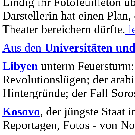
Lindig ihr Fotofeuilleton üb
Darstellerin hat einen Plan,
Theater bereichern dürfte.
l
Aus den
Universitäten un
Libyen
unterm Feuersturm;
Revolutionslügen; der arab
Hintergründe; der Fall Sor
Kosovo
, der jüngste Staat
Reportagen, Fotos - von No