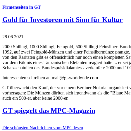
Firmenseiten in GT
Gold für Investoren mit Sinn für Kultur
28.06.2021
2000 Shilingi, 1000 Shilingi, Feingold, 500 Shilingi Feinsilber: Bun
1992, auf zwei Feingold-Münzen und einer Feinsilbermünze prangte, d
von den Raritäten gibt es offensichtlich nur noch einen kompletten
vor dem Bildnis eines Tanzanischen Elefanten reagiert hatte ... er se
Schatzschatullen des Bundespräsidialamtes - verkaufen: 2000 und 1000
Interessenten schreiben an mail@gt-worldwide.com
GT überwacht den Kauf, der vor einem Berliner Notariat organisiert
vorhersagen: Die Münzen dürften sich irgendwann als die "Blaue Maur
auch ein 500-er, aber keine 2000-er.
GT spiegelt das MPC-Magazin
Die schönsten Nachrichten vom MPC lesen