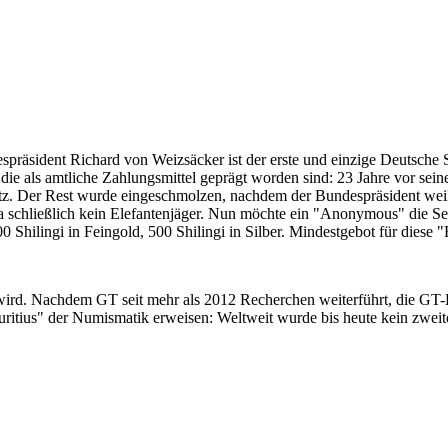
despräsident Richard von Weizsäcker ist der erste und einzige Deutsche 
ie als amtliche Zahlungsmittel geprägt worden sind: 23 Jahre vor sei
 Satz. Der Rest wurde eingeschmolzen, nachdem der Bundespräsident we
i ja schließlich kein Elefantenjäger. Nun möchte ein "Anonymous" die S
 Shilingi in Feingold, 500 Shilingi in Silber. Mindestgebot für diese
 wird. Nachdem GT seit mehr als 2012 Recherchen weiterführt, die GT
itius" der Numismatik erweisen: Weltweit wurde bis heute kein zweite