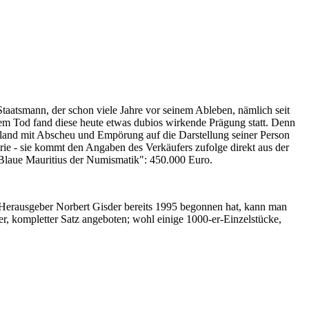
Staatsmann, der schon viele Jahre vor seinem Ableben, nämlich seit
nem Tod fand diese heute etwas dubios wirkende Prägung statt. Denn
iland mit Abscheu und Empörung auf die Darstellung seiner Person
erie - sie kommt den Angaben des Verkäufers zufolge direkt aus der
 "Blaue Mauritius der Numismatik": 450.000 Euro.
-Herausgeber Norbert Gisder bereits 1995 begonnen hat, kann man
r, kompletter Satz angeboten; wohl einige 1000-er-Einzelstücke,