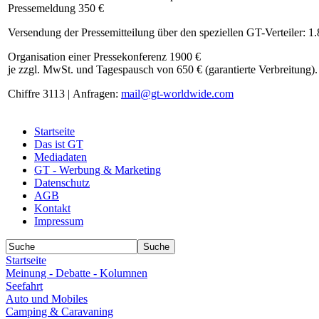
Pressemeldung 350 €
Versendung der Pressemitteilung über den speziellen GT-Verteiler: 1
Organisation einer Pressekonferenz 1900 €
je zzgl. MwSt. und Tagespausch von 650 € (garantierte Verbreitung).
Chiffre 3113 | Anfragen:
mail@gt-worldwide.com
Startseite
Das ist GT
Mediadaten
GT - Werbung & Marketing
Datenschutz
AGB
Kontakt
Impressum
Startseite
Meinung - Debatte - Kolumnen
Seefahrt
Auto und Mobiles
Camping & Caravaning