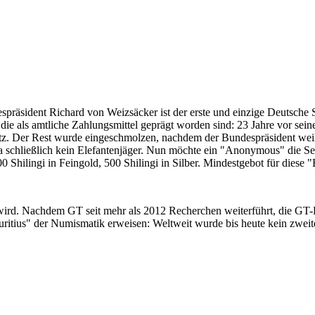
despräsident Richard von Weizsäcker ist der erste und einzige Deutsche 
ie als amtliche Zahlungsmittel geprägt worden sind: 23 Jahre vor sei
 Satz. Der Rest wurde eingeschmolzen, nachdem der Bundespräsident we
i ja schließlich kein Elefantenjäger. Nun möchte ein "Anonymous" die S
 Shilingi in Feingold, 500 Shilingi in Silber. Mindestgebot für diese
 wird. Nachdem GT seit mehr als 2012 Recherchen weiterführt, die GT
itius" der Numismatik erweisen: Weltweit wurde bis heute kein zweite