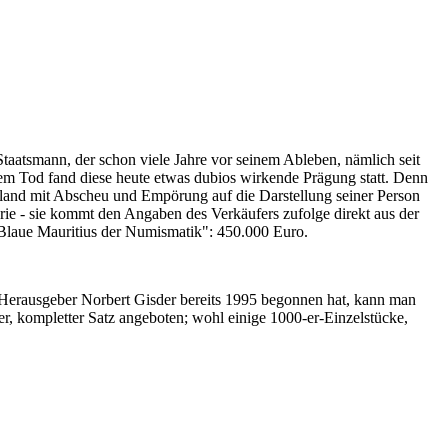
Staatsmann, der schon viele Jahre vor seinem Ableben, nämlich seit
nem Tod fand diese heute etwas dubios wirkende Prägung statt. Denn
iland mit Abscheu und Empörung auf die Darstellung seiner Person
erie - sie kommt den Angaben des Verkäufers zufolge direkt aus der
 "Blaue Mauritius der Numismatik": 450.000 Euro.
-Herausgeber Norbert Gisder bereits 1995 begonnen hat, kann man
r, kompletter Satz angeboten; wohl einige 1000-er-Einzelstücke,