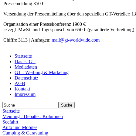
Pressemeldung 350 €
Versendung der Pressemitteilung über den speziellen GT-Verteiler: 1
Organisation einer Pressekonferenz 1900 €
je zzgl. MwSt. und Tagespausch von 650 € (garantierte Verbreitung).
Chiffre 3113 | Anfragen:
mail@gt-worldwide.com
Startseite
Das ist GT
Mediadaten
GT - Werbung & Marketing
Datenschutz
AGB
Kontakt
Impressum
Startseite
Meinung - Debatte - Kolumnen
Seefahrt
Auto und Mobiles
Camping & Caravaning