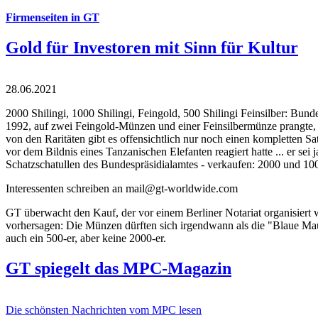
Firmenseiten in GT
Gold für Investoren mit Sinn für Kultur
28.06.2021
2000 Shilingi, 1000 Shilingi, Feingold, 500 Shilingi Feinsilber: Bun
1992, auf zwei Feingold-Münzen und einer Feinsilbermünze prangte, d
von den Raritäten gibt es offensichtlich nur noch einen kompletten
vor dem Bildnis eines Tanzanischen Elefanten reagiert hatte ... er se
Schatzschatullen des Bundespräsidialamtes - verkaufen: 2000 und 1000
Interessenten schreiben an mail@gt-worldwide.com
GT überwacht den Kauf, der vor einem Berliner Notariat organisiert
vorhersagen: Die Münzen dürften sich irgendwann als die "Blaue Maur
auch ein 500-er, aber keine 2000-er.
GT spiegelt das MPC-Magazin
Die schönsten Nachrichten vom MPC lesen