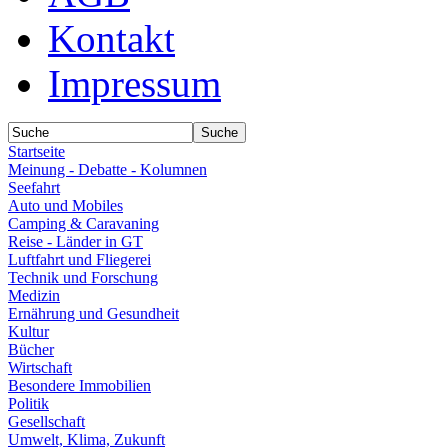
Kontakt
Impressum
Startseite
Meinung - Debatte - Kolumnen
Seefahrt
Auto und Mobiles
Camping & Caravaning
Reise - Länder in GT
Luftfahrt und Fliegerei
Technik und Forschung
Medizin
Ernährung und Gesundheit
Kultur
Bücher
Wirtschaft
Besondere Immobilien
Politik
Gesellschaft
Umwelt, Klima, Zukunft