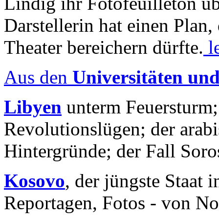
Lindig ihr Fotofeuilleton üb
Darstellerin hat einen Plan,
Theater bereichern dürfte.
l
Aus den
Universitäten un
Libyen
unterm Feuersturm;
Revolutionslügen; der arab
Hintergründe; der Fall Sor
Kosovo
, der jüngste Staat
Reportagen, Fotos - von No