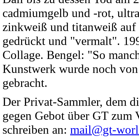
cadmiumgelb und -rot, ultr
zinkweiß und titanweiß auf d
gedrückt und "vermalt". 199
Collage. Bengel: "So manc
Kunstwerk wurde noch von Da
gebracht.
Der Privat-Sammler, dem die
gegen Gebot über GT zum Ve
schreiben an:
mail@gt-wor