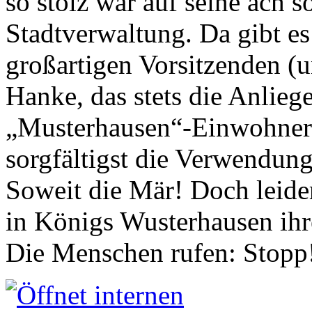
so stolz war auf seine ach s
Stadtverwaltung. Da gibt es
großartigen Vorsitzenden (
Hanke, das stets die Anlieg
„Musterhausen“-Einwohners
sorgfältigst die Verwendung
Soweit die Mär! Doch leider
in Königs Wusterhausen ih
Die Menschen rufen: Stopp