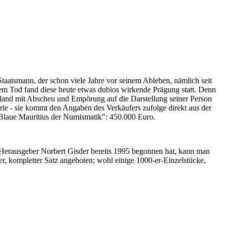
Staatsmann, der schon viele Jahre vor seinem Ableben, nämlich seit
nem Tod fand diese heute etwas dubios wirkende Prägung statt. Denn
iland mit Abscheu und Empörung auf die Darstellung seiner Person
erie - sie kommt den Angaben des Verkäufers zufolge direkt aus der
 "Blaue Mauritius der Numismatik": 450.000 Euro.
-Herausgeber Norbert Gisder bereits 1995 begonnen hat, kann man
r, kompletter Satz angeboten; wohl einige 1000-er-Einzelstücke,