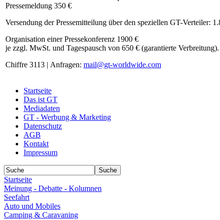
Pressemeldung 350 €
Versendung der Pressemitteilung über den speziellen GT-Verteiler: 1
Organisation einer Pressekonferenz 1900 €
je zzgl. MwSt. und Tagespausch von 650 € (garantierte Verbreitung).
Chiffre 3113 | Anfragen:
mail@gt-worldwide.com
Startseite
Das ist GT
Mediadaten
GT - Werbung & Marketing
Datenschutz
AGB
Kontakt
Impressum
Startseite
Meinung - Debatte - Kolumnen
Seefahrt
Auto und Mobiles
Camping & Caravaning