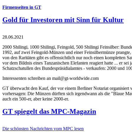
Firmenseiten in GT
Gold für Investoren mit Sinn für Kultur
28.06.2021
2000 Shilingi, 1000 Shilingi, Feingold, 500 Shilingi Feinsilber: Bun
1992, auf zwei Feingold-Münzen und einer Feinsilbermünze prangte, d
von den Raritäten gibt es offensichtlich nur noch einen kompletten
vor dem Bildnis eines Tanzanischen Elefanten reagiert hatte ... er se
Schatzschatullen des Bundespräsidialamtes - verkaufen: 2000 und 1000
Interessenten schreiben an mail@gt-worldwide.com
GT überwacht den Kauf, der vor einem Berliner Notariat organisiert
vorhersagen: Die Münzen dürften sich irgendwann als die "Blaue Maur
auch ein 500-er, aber keine 2000-er.
GT spiegelt das MPC-Magazin
Die schönsten Nachrichten vom MPC lesen