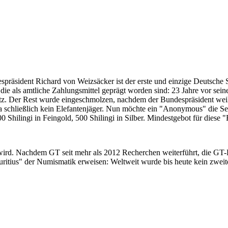
despräsident Richard von Weizsäcker ist der erste und einzige Deutsche 
ie als amtliche Zahlungsmittel geprägt worden sind: 23 Jahre vor sei
 Satz. Der Rest wurde eingeschmolzen, nachdem der Bundespräsident we
i ja schließlich kein Elefantenjäger. Nun möchte ein "Anonymous" die S
 Shilingi in Feingold, 500 Shilingi in Silber. Mindestgebot für diese
 wird. Nachdem GT seit mehr als 2012 Recherchen weiterführt, die GT
itius" der Numismatik erweisen: Weltweit wurde bis heute kein zweite