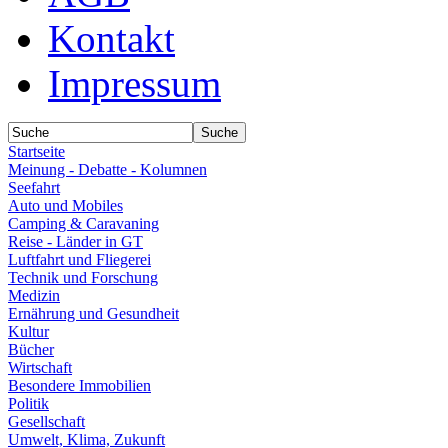
Kontakt
Impressum
Startseite
Meinung - Debatte - Kolumnen
Seefahrt
Auto und Mobiles
Camping & Caravaning
Reise - Länder in GT
Luftfahrt und Fliegerei
Technik und Forschung
Medizin
Ernährung und Gesundheit
Kultur
Bücher
Wirtschaft
Besondere Immobilien
Politik
Gesellschaft
Umwelt, Klima, Zukunft