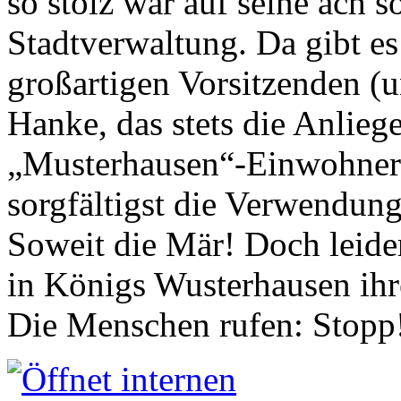
so stolz war auf seine ach s
Stadtverwaltung. Da gibt es
großartigen Vorsitzenden (
Hanke, das stets die Anlieg
„Musterhausen“-Einwohners
sorgfältigst die Verwendung
Soweit die Mär! Doch leider
in Königs Wusterhausen ih
Die Menschen rufen: Stopp