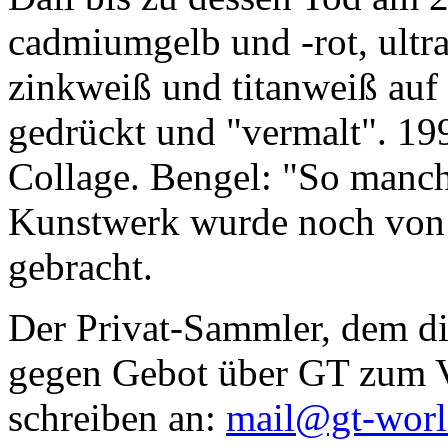
cadmiumgelb und -rot, ultr
zinkweiß und titanweiß auf d
gedrückt und "vermalt". 199
Collage. Bengel: "So manc
Kunstwerk wurde noch von Da
gebracht.
Der Privat-Sammler, dem die
gegen Gebot über GT zum Ve
schreiben an:
mail@gt-wor