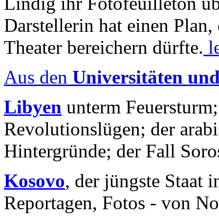
Lindig ihr Fotofeuilleton üb
Darstellerin hat einen Plan,
Theater bereichern dürfte.
l
Aus den
Universitäten un
Libyen
unterm Feuersturm;
Revolutionslügen; der arab
Hintergründe; der Fall Sor
Kosovo
, der jüngste Staat
Reportagen, Fotos - von No