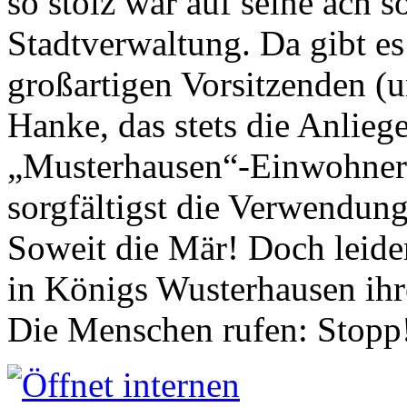
so stolz war auf seine ach s
Stadtverwaltung. Da gibt es
großartigen Vorsitzenden (
Hanke, das stets die Anlieg
„Musterhausen“-Einwohners
sorgfältigst die Verwendung
Soweit die Mär! Doch leider
in Königs Wusterhausen ih
Die Menschen rufen: Stopp