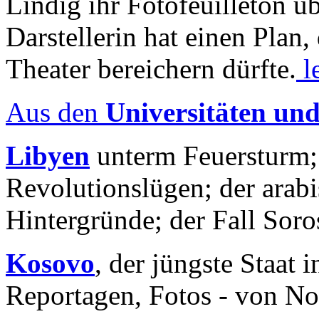
Lindig ihr Fotofeuilleton üb
Darstellerin hat einen Plan,
Theater bereichern dürfte.
l
Aus den
Universitäten un
Libyen
unterm Feuersturm;
Revolutionslügen; der arab
Hintergründe; der Fall Sor
Kosovo
, der jüngste Staat
Reportagen, Fotos - von No