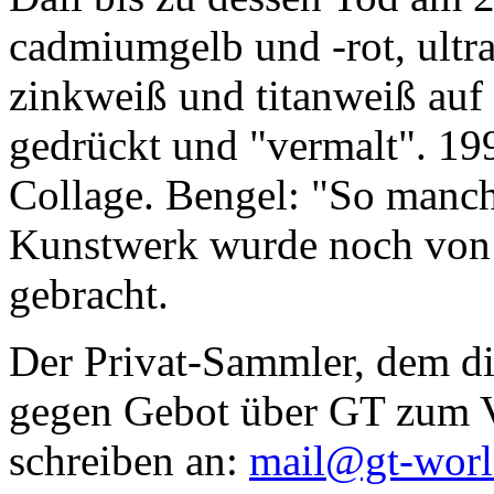
cadmiumgelb und -rot, ultr
zinkweiß und titanweiß auf d
gedrückt und "vermalt". 199
Collage. Bengel: "So manc
Kunstwerk wurde noch von Da
gebracht.
Der Privat-Sammler, dem die
gegen Gebot über GT zum Ve
schreiben an:
mail@gt-wor