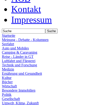
Kontakt
Impressum
Startseite
Meinung - Debatte - Kolumnen
Seefahrt
Auto und Mobiles
Camping & Caravaning
Reise - Länder in GT
Luftfahrt und Fliegerei
Technik und Forschung
Medizin
Ernährung und Gesundheit
Kultur
Bücher
Wirtschaft
Besondere Immobilien
Politik
Gesellschaft
Umwelt, Klima, Zukunft