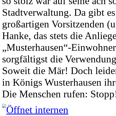
so stolz war auf seine ach s
Stadtverwaltung. Da gibt es
großartigen Vorsitzenden (
Hanke, das stets die Anlieg
„Musterhausen“-Einwohners
sorgfältigst die Verwendung
Soweit die Mär! Doch leider
in Königs Wusterhausen ih
Die Menschen rufen: Stopp