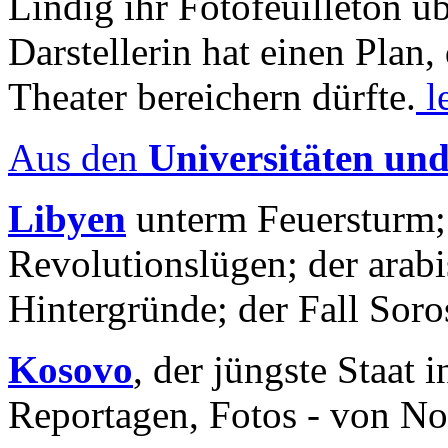
Lindig ihr Fotofeuilleton üb
Darstellerin hat einen Plan,
Theater bereichern dürfte.
l
Aus den
Universitäten un
Libyen
unterm Feuersturm;
Revolutionslügen; der arab
Hintergründe; der Fall Sor
Kosovo
, der jüngste Staat
Reportagen, Fotos - von No