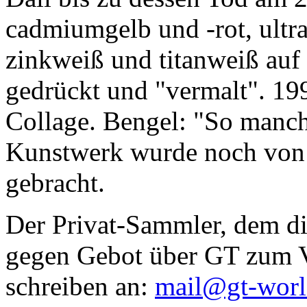
cadmiumgelb und -rot, ultr
zinkweiß und titanweiß auf d
gedrückt und "vermalt". 199
Collage. Bengel: "So manc
Kunstwerk wurde noch von Da
gebracht.
Der Privat-Sammler, dem die
gegen Gebot über GT zum Ve
schreiben an:
mail@gt-wor