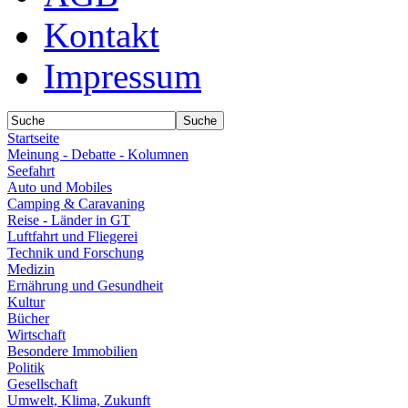
Kontakt
Impressum
Startseite
Meinung - Debatte - Kolumnen
Seefahrt
Auto und Mobiles
Camping & Caravaning
Reise - Länder in GT
Luftfahrt und Fliegerei
Technik und Forschung
Medizin
Ernährung und Gesundheit
Kultur
Bücher
Wirtschaft
Besondere Immobilien
Politik
Gesellschaft
Umwelt, Klima, Zukunft