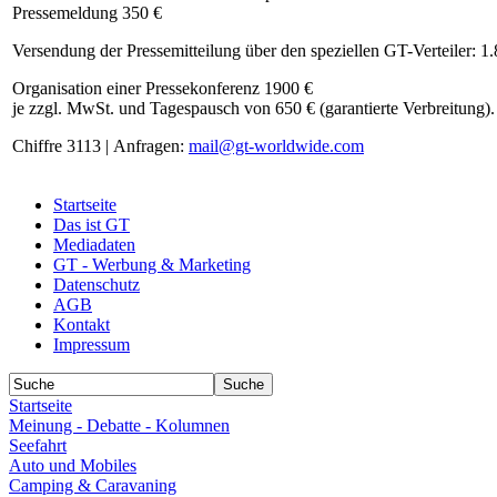
Pressemeldung 350 €
Versendung der Pressemitteilung über den speziellen GT-Verteiler: 1
Organisation einer Pressekonferenz 1900 €
je zzgl. MwSt. und Tagespausch von 650 € (garantierte Verbreitung).
Chiffre 3113 | Anfragen:
mail@gt-worldwide.com
Startseite
Das ist GT
Mediadaten
GT - Werbung & Marketing
Datenschutz
AGB
Kontakt
Impressum
Startseite
Meinung - Debatte - Kolumnen
Seefahrt
Auto und Mobiles
Camping & Caravaning