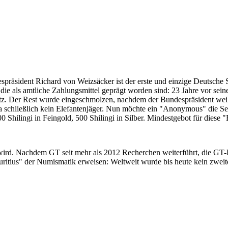
despräsident Richard von Weizsäcker ist der erste und einzige Deutsche 
ie als amtliche Zahlungsmittel geprägt worden sind: 23 Jahre vor sei
 Satz. Der Rest wurde eingeschmolzen, nachdem der Bundespräsident we
i ja schließlich kein Elefantenjäger. Nun möchte ein "Anonymous" die S
 Shilingi in Feingold, 500 Shilingi in Silber. Mindestgebot für diese
 wird. Nachdem GT seit mehr als 2012 Recherchen weiterführt, die GT
itius" der Numismatik erweisen: Weltweit wurde bis heute kein zweite