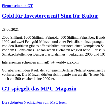
Firmenseiten in GT
Gold für Investoren mit Sinn für Kultur
28.06.2021
2000 Shilingi, 1000 Shilingi, Feingold, 500 Shilingi Feinsilber: Bun
1992, auf zwei Feingold-Münzen und einer Feinsilbermünze prangte, d
von den Raritäten gibt es offensichtlich nur noch einen kompletten
vor dem Bildnis eines Tanzanischen Elefanten reagiert hatte ... er se
Schatzschatullen des Bundespräsidialamtes - verkaufen: 2000 und 1000
Interessenten schreiben an mail@gt-worldwide.com
GT überwacht den Kauf, der vor einem Berliner Notariat organisiert
vorhersagen: Die Münzen dürften sich irgendwann als die "Blaue Maur
auch ein 500-er, aber keine 2000-er.
GT spiegelt das MPC-Magazin
Die schönsten Nachrichten vom MPC lesen