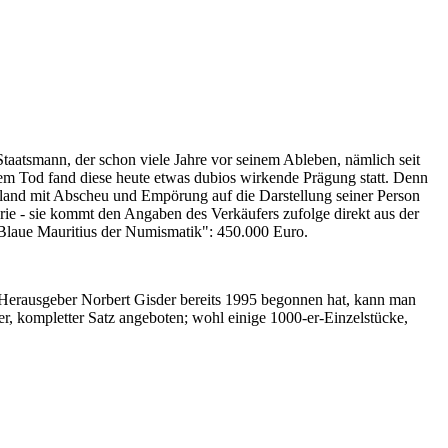
Staatsmann, der schon viele Jahre vor seinem Ableben, nämlich seit
nem Tod fand diese heute etwas dubios wirkende Prägung statt. Denn
iland mit Abscheu und Empörung auf die Darstellung seiner Person
erie - sie kommt den Angaben des Verkäufers zufolge direkt aus der
 "Blaue Mauritius der Numismatik": 450.000 Euro.
-Herausgeber Norbert Gisder bereits 1995 begonnen hat, kann man
r, kompletter Satz angeboten; wohl einige 1000-er-Einzelstücke,