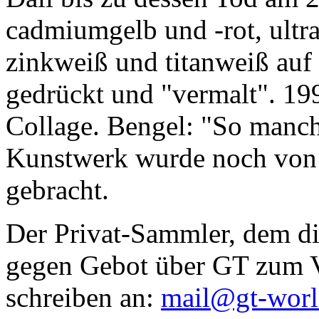
cadmiumgelb und -rot, ultr
zinkweiß und titanweiß auf d
gedrückt und "vermalt". 199
Collage. Bengel: "So manc
Kunstwerk wurde noch von Da
gebracht.
Der Privat-Sammler, dem die
gegen Gebot über GT zum Ve
schreiben an:
mail@gt-wor