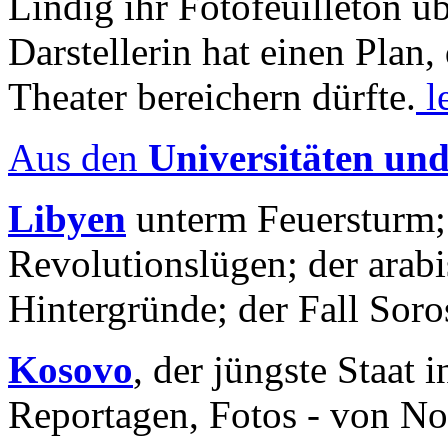
Lindig ihr Fotofeuilleton üb
Darstellerin hat einen Plan,
Theater bereichern dürfte.
l
Aus den
Universitäten un
Libyen
unterm Feuersturm;
Revolutionslügen; der arab
Hintergründe; der Fall Sor
Kosovo
, der jüngste Staat
Reportagen, Fotos - von No