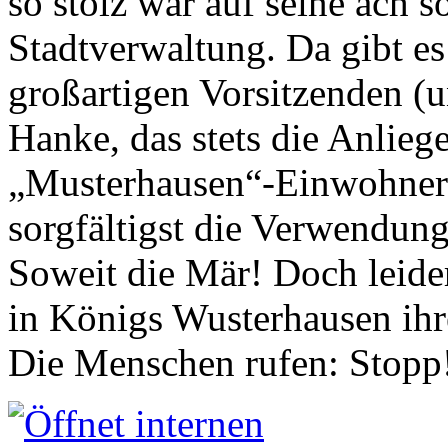
so stolz war auf seine ach s
Stadtverwaltung. Da gibt es
großartigen Vorsitzenden (
Hanke, das stets die Anlieg
„Musterhausen“-Einwohners
sorgfältigst die Verwendung
Soweit die Mär! Doch leider
in Königs Wusterhausen ih
Die Menschen rufen: Stopp