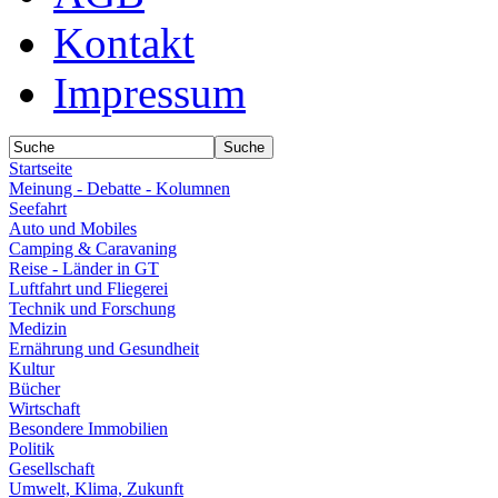
Kontakt
Impressum
Startseite
Meinung - Debatte - Kolumnen
Seefahrt
Auto und Mobiles
Camping & Caravaning
Reise - Länder in GT
Luftfahrt und Fliegerei
Technik und Forschung
Medizin
Ernährung und Gesundheit
Kultur
Bücher
Wirtschaft
Besondere Immobilien
Politik
Gesellschaft
Umwelt, Klima, Zukunft