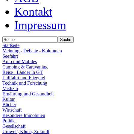
Kontakt
Impressum
Startseite
Meinung - Debatte - Kolumnen
Seefahrt
Auto und Mobiles
Camping & Caravaning
Reise - Länder in GT
Luftfahrt und Fliegerei
Technik und Forschung
Medizin
Ernährung und Gesundheit
Kultur
Bücher
Wirtschaft
Besondere Immobilien
Politik
Gesellschaft
Umwelt, Klima, Zukunft