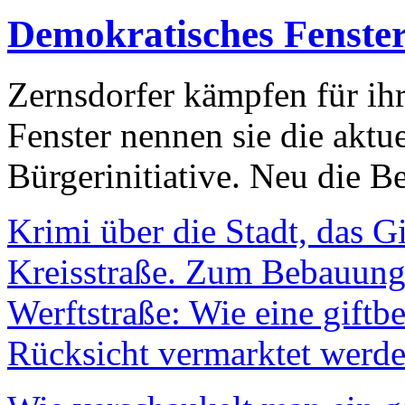
Demokratisches Fenste
Zernsdorfer kämpfen für ih
Fenster nennen sie die aktu
Bürgerinitiative. Neu die Be
Krimi über die Stadt, das G
Kreisstraße. Zum Bebauungs
Werftstraße: Wie eine giftb
Rücksicht vermarktet werde