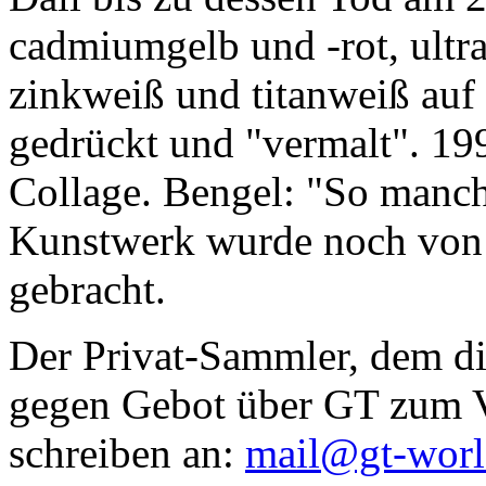
cadmiumgelb und -rot, ultr
zinkweiß und titanweiß auf d
gedrückt und "vermalt". 199
Collage. Bengel: "So manc
Kunstwerk wurde noch von Da
gebracht.
Der Privat-Sammler, dem die
gegen Gebot über GT zum Ve
schreiben an:
mail@gt-wor