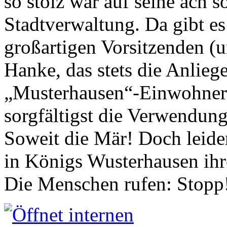
so stolz war auf seine ach s
Stadtverwaltung. Da gibt es
großartigen Vorsitzenden (
Hanke, das stets die Anlieg
„Musterhausen“-Einwohners
sorgfältigst die Verwendung
Soweit die Mär! Doch leider
in Königs Wusterhausen ih
Die Menschen rufen: Stopp