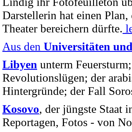
Lindig ihr Fotofeuilleton üb
Darstellerin hat einen Plan,
Theater bereichern dürfte.
l
Aus den
Universitäten un
Libyen
unterm Feuersturm;
Revolutionslügen; der arab
Hintergründe; der Fall Sor
Kosovo
, der jüngste Staat
Reportagen, Fotos - von No