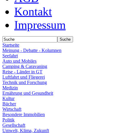
Kontakt
Impressum
Startseite
Meinung - Debatte - Kolumnen
Seefahrt
Auto und Mobiles
Camping & Caravaning
Reise - Länder in GT
Luftfahrt und Fliegerei
Technik und Forschung
Medizin
Ernährung und Gesundheit
Kultur
Bücher
Wirtschaft
Besondere Immobilien
Politik
Gesellschaft
Umwelt, Klima, Zukunft