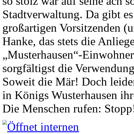
so stolz war auf seine ach s
Stadtverwaltung. Da gibt es
großartigen Vorsitzenden (
Hanke, das stets die Anlieg
„Musterhausen“-Einwohners
sorgfältigst die Verwendung
Soweit die Mär! Doch leider
in Königs Wusterhausen ih
Die Menschen rufen: Stopp