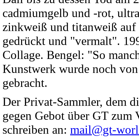
cadmiumgelb und -rot, ultr
zinkweiß und titanweiß auf d
gedrückt und "vermalt". 199
Collage. Bengel: "So manc
Kunstwerk wurde noch von Da
gebracht.
Der Privat-Sammler, dem die
gegen Gebot über GT zum Ve
schreiben an:
mail@gt-wor