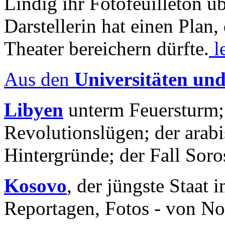
Lindig ihr Fotofeuilleton üb
Darstellerin hat einen Plan,
Theater bereichern dürfte.
l
Aus den
Universitäten un
Libyen
unterm Feuersturm;
Revolutionslügen; der arab
Hintergründe; der Fall Sor
Kosovo
, der jüngste Staat
Reportagen, Fotos - von No