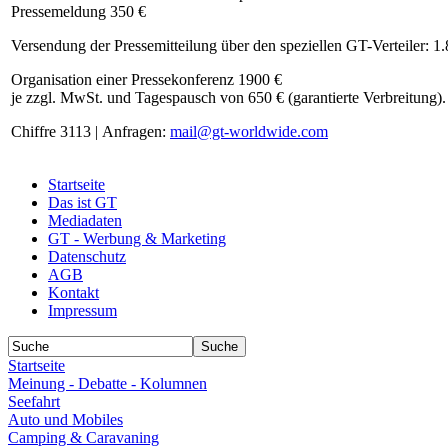
Pressemeldung 350 €
Versendung der Pressemitteilung über den speziellen GT-Verteiler: 1
Organisation einer Pressekonferenz 1900 €
je zzgl. MwSt. und Tagespausch von 650 € (garantierte Verbreitung).
Chiffre 3113 | Anfragen:
mail@gt-worldwide.com
Startseite
Das ist GT
Mediadaten
GT - Werbung & Marketing
Datenschutz
AGB
Kontakt
Impressum
Startseite
Meinung - Debatte - Kolumnen
Seefahrt
Auto und Mobiles
Camping & Caravaning