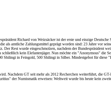
despräsident Richard von Weizsäcker ist der erste und einzige Deutsche 
ie als amtliche Zahlungsmittel geprägt worden sind: 23 Jahre vor sei
 Satz. Der Rest wurde eingeschmolzen, nachdem der Bundespräsident we
i ja schließlich kein Elefantenjäger. Nun möchte ein "Anonymous" die S
 Shilingi in Feingold, 500 Shilingi in Silber. Mindestgebot für diese
 wird. Nachdem GT seit mehr als 2012 Recherchen weiterführt, die GT
itius" der Numismatik erweisen: Weltweit wurde bis heute kein zweite