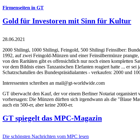
Firmenseiten in GT
Gold für Investoren mit Sinn für Kultur
28.06.2021
2000 Shilingi, 1000 Shilingi, Feingold, 500 Shilingi Feinsilber: Bun
1992, auf zwei Feingold-Münzen und einer Feinsilbermünze prangte, d
von den Raritäten gibt es offensichtlich nur noch einen kompletten
vor dem Bildnis eines Tanzanischen Elefanten reagiert hatte ... er se
Schatzschatullen des Bundespräsidialamtes - verkaufen: 2000 und 1000
Interessenten schreiben an mail@gt-worldwide.com
GT überwacht den Kauf, der vor einem Berliner Notariat organisiert
vorhersagen: Die Münzen dürften sich irgendwann als die "Blaue Maur
auch ein 500-er, aber keine 2000-er.
GT spiegelt das MPC-Magazin
Die schönsten Nachrichten vom MPC lesen