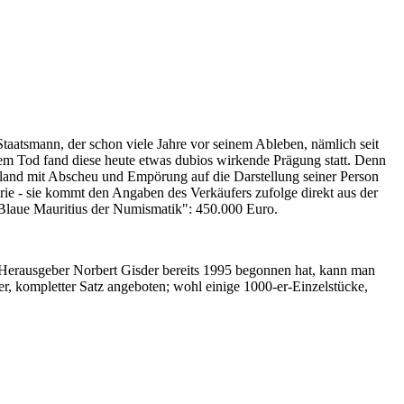
Staatsmann, der schon viele Jahre vor seinem Ableben, nämlich seit
nem Tod fand diese heute etwas dubios wirkende Prägung statt. Denn
iland mit Abscheu und Empörung auf die Darstellung seiner Person
erie - sie kommt den Angaben des Verkäufers zufolge direkt aus der
 "Blaue Mauritius der Numismatik": 450.000 Euro.
-Herausgeber Norbert Gisder bereits 1995 begonnen hat, kann man
r, kompletter Satz angeboten; wohl einige 1000-er-Einzelstücke,