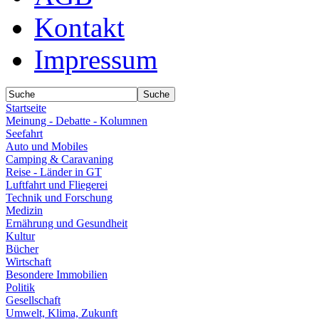
Kontakt
Impressum
Startseite
Meinung - Debatte - Kolumnen
Seefahrt
Auto und Mobiles
Camping & Caravaning
Reise - Länder in GT
Luftfahrt und Fliegerei
Technik und Forschung
Medizin
Ernährung und Gesundheit
Kultur
Bücher
Wirtschaft
Besondere Immobilien
Politik
Gesellschaft
Umwelt, Klima, Zukunft