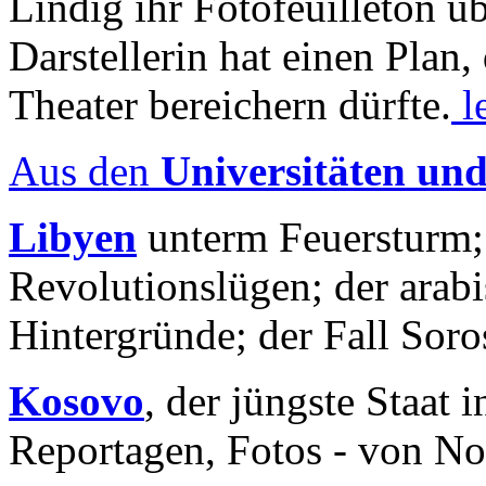
Lindig ihr Fotofeuilleton üb
Darstellerin hat einen Plan,
Theater bereichern dürfte.
l
Aus den
Universitäten un
Libyen
unterm Feuersturm;
Revolutionslügen; der arab
Hintergründe; der Fall Sor
Kosovo
, der jüngste Staat
Reportagen, Fotos - von No