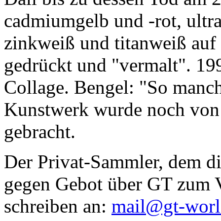
cadmiumgelb und -rot, ultr
zinkweiß und titanweiß auf d
gedrückt und "vermalt". 199
Collage. Bengel: "So manc
Kunstwerk wurde noch von Da
gebracht.
Der Privat-Sammler, dem die
gegen Gebot über GT zum Ve
schreiben an:
mail@gt-wor