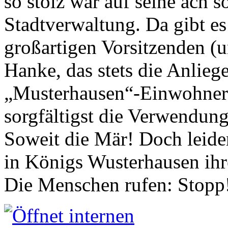
so stolz war auf seine ach s
Stadtverwaltung. Da gibt es
großartigen Vorsitzenden (
Hanke, das stets die Anlieg
„Musterhausen“-Einwohners
sorgfältigst die Verwendung
Soweit die Mär! Doch leider
in Königs Wusterhausen ih
Die Menschen rufen: Stopp