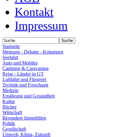
Kontakt
Impressum
Startseite
Meinung - Debatte - Kolumnen
Seefahrt
Auto und Mobiles
Camping & Caravaning
Reise - Länder in GT
Luftfahrt und Fliegerei
Technik und Forschung
Medizin
Ernährung und Gesundheit
Kultur
Bücher
Wirtschaft
Besondere Immobilien
Politik
Gesellschaft
Umwelt, Klima, Zukunft