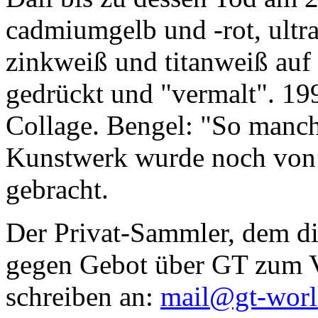
cadmiumgelb und -rot, ultr
zinkweiß und titanweiß auf d
gedrückt und "vermalt". 199
Collage. Bengel: "So manc
Kunstwerk wurde noch von Da
gebracht.
Der Privat-Sammler, dem die
gegen Gebot über GT zum Ve
schreiben an:
mail@gt-wor