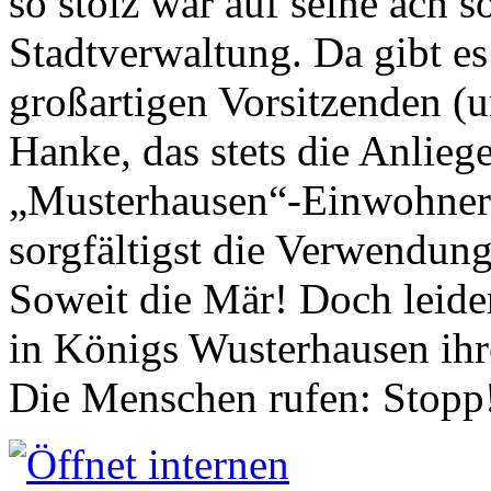
so stolz war auf seine ach s
Stadtverwaltung. Da gibt es
großartigen Vorsitzenden (
Hanke, das stets die Anlieg
„Musterhausen“-Einwohners
sorgfältigst die Verwendung
Soweit die Mär! Doch leider
in Königs Wusterhausen ih
Die Menschen rufen: Stopp