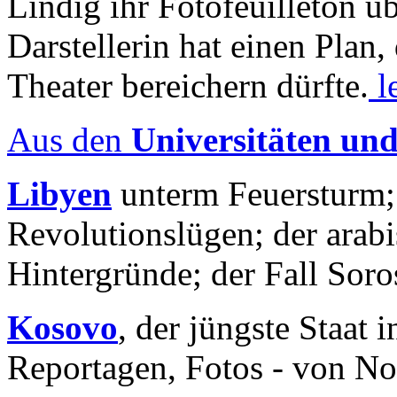
Lindig ihr Fotofeuilleton üb
Darstellerin hat einen Plan,
Theater bereichern dürfte.
l
Aus den
Universitäten un
Libyen
unterm Feuersturm;
Revolutionslügen; der arab
Hintergründe; der Fall Sor
Kosovo
, der jüngste Staat
Reportagen, Fotos - von No