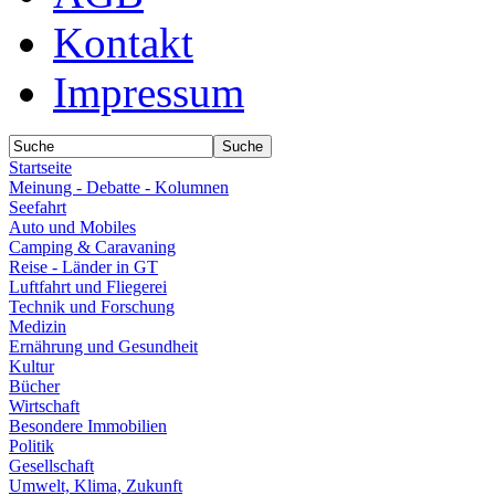
Kontakt
Impressum
Startseite
Meinung - Debatte - Kolumnen
Seefahrt
Auto und Mobiles
Camping & Caravaning
Reise - Länder in GT
Luftfahrt und Fliegerei
Technik und Forschung
Medizin
Ernährung und Gesundheit
Kultur
Bücher
Wirtschaft
Besondere Immobilien
Politik
Gesellschaft
Umwelt, Klima, Zukunft