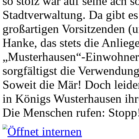
so stolz war auf seine ach s
Stadtverwaltung. Da gibt es
großartigen Vorsitzenden (
Hanke, das stets die Anlieg
„Musterhausen“-Einwohners
sorgfältigst die Verwendung
Soweit die Mär! Doch leider
in Königs Wusterhausen ih
Die Menschen rufen: Stopp