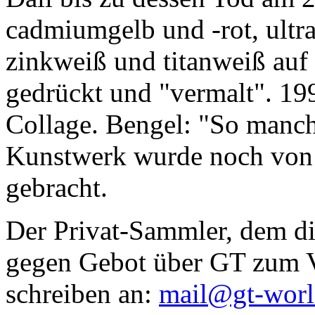
cadmiumgelb und -rot, ultr
zinkweiß und titanweiß auf d
gedrückt und "vermalt". 199
Collage. Bengel: "So manc
Kunstwerk wurde noch von Da
gebracht.
Der Privat-Sammler, dem die
gegen Gebot über GT zum Ve
schreiben an:
mail@gt-wor