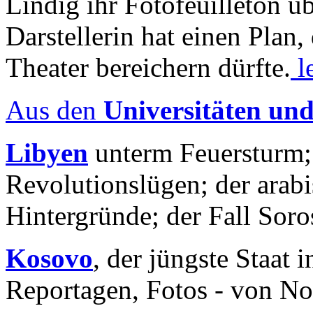
Lindig ihr Fotofeuilleton üb
Darstellerin hat einen Plan,
Theater bereichern dürfte.
l
Aus den
Universitäten un
Libyen
unterm Feuersturm;
Revolutionslügen; der arab
Hintergründe; der Fall Sor
Kosovo
, der jüngste Staat
Reportagen, Fotos - von No