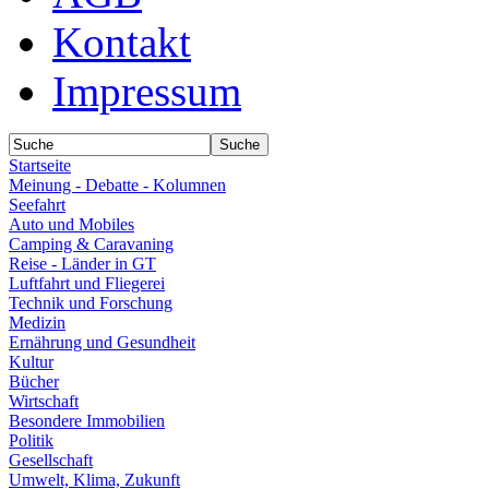
Kontakt
Impressum
Startseite
Meinung - Debatte - Kolumnen
Seefahrt
Auto und Mobiles
Camping & Caravaning
Reise - Länder in GT
Luftfahrt und Fliegerei
Technik und Forschung
Medizin
Ernährung und Gesundheit
Kultur
Bücher
Wirtschaft
Besondere Immobilien
Politik
Gesellschaft
Umwelt, Klima, Zukunft