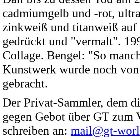
cadmiumgelb und -rot, ultr
zinkweiß und titanweiß auf d
gedrückt und "vermalt". 199
Collage. Bengel: "So manc
Kunstwerk wurde noch von Da
gebracht.
Der Privat-Sammler, dem die
gegen Gebot über GT zum Ve
schreiben an:
mail@gt-wor