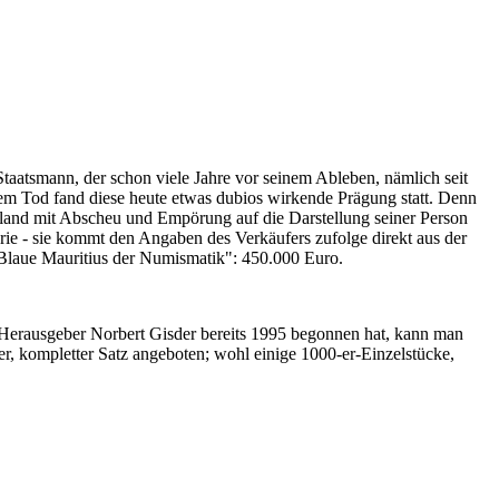
Staatsmann, der schon viele Jahre vor seinem Ableben, nämlich seit
nem Tod fand diese heute etwas dubios wirkende Prägung statt. Denn
iland mit Abscheu und Empörung auf die Darstellung seiner Person
erie - sie kommt den Angaben des Verkäufers zufolge direkt aus der
 "Blaue Mauritius der Numismatik": 450.000 Euro.
-Herausgeber Norbert Gisder bereits 1995 begonnen hat, kann man
r, kompletter Satz angeboten; wohl einige 1000-er-Einzelstücke,