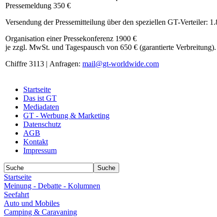
Pressemeldung 350 €
Versendung der Pressemitteilung über den speziellen GT-Verteiler: 1
Organisation einer Pressekonferenz 1900 €
je zzgl. MwSt. und Tagespausch von 650 € (garantierte Verbreitung).
Chiffre 3113 | Anfragen:
mail@gt-worldwide.com
Startseite
Das ist GT
Mediadaten
GT - Werbung & Marketing
Datenschutz
AGB
Kontakt
Impressum
Startseite
Meinung - Debatte - Kolumnen
Seefahrt
Auto und Mobiles
Camping & Caravaning