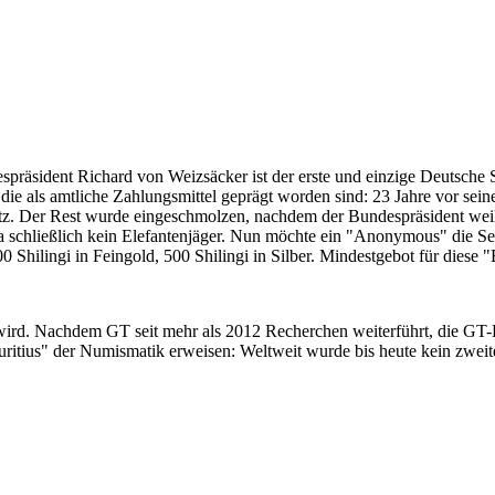
despräsident Richard von Weizsäcker ist der erste und einzige Deutsche 
ie als amtliche Zahlungsmittel geprägt worden sind: 23 Jahre vor sei
 Satz. Der Rest wurde eingeschmolzen, nachdem der Bundespräsident we
i ja schließlich kein Elefantenjäger. Nun möchte ein "Anonymous" die S
 Shilingi in Feingold, 500 Shilingi in Silber. Mindestgebot für diese
 wird. Nachdem GT seit mehr als 2012 Recherchen weiterführt, die GT
itius" der Numismatik erweisen: Weltweit wurde bis heute kein zweite