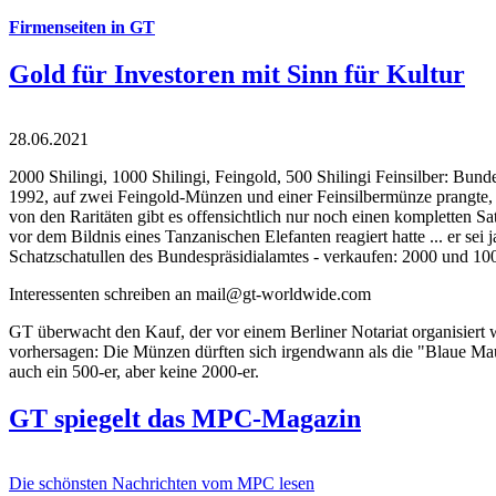
Firmenseiten in GT
Gold für Investoren mit Sinn für Kultur
28.06.2021
2000 Shilingi, 1000 Shilingi, Feingold, 500 Shilingi Feinsilber: Bun
1992, auf zwei Feingold-Münzen und einer Feinsilbermünze prangte, d
von den Raritäten gibt es offensichtlich nur noch einen kompletten
vor dem Bildnis eines Tanzanischen Elefanten reagiert hatte ... er se
Schatzschatullen des Bundespräsidialamtes - verkaufen: 2000 und 1000
Interessenten schreiben an mail@gt-worldwide.com
GT überwacht den Kauf, der vor einem Berliner Notariat organisiert
vorhersagen: Die Münzen dürften sich irgendwann als die "Blaue Maur
auch ein 500-er, aber keine 2000-er.
GT spiegelt das MPC-Magazin
Die schönsten Nachrichten vom MPC lesen