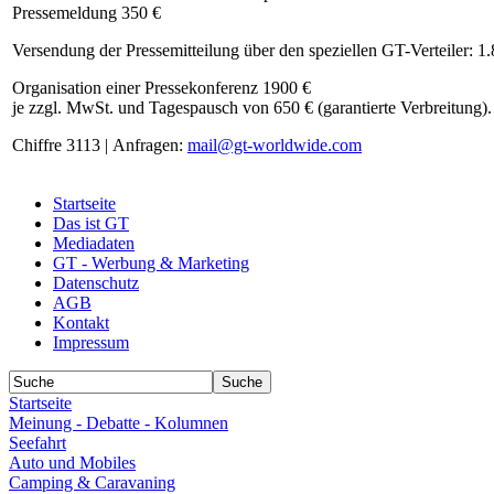
Pressemeldung 350 €
Versendung der Pressemitteilung über den speziellen GT-Verteiler: 1
Organisation einer Pressekonferenz 1900 €
je zzgl. MwSt. und Tagespausch von 650 € (garantierte Verbreitung).
Chiffre 3113 | Anfragen:
mail@gt-worldwide.com
Startseite
Das ist GT
Mediadaten
GT - Werbung & Marketing
Datenschutz
AGB
Kontakt
Impressum
Startseite
Meinung - Debatte - Kolumnen
Seefahrt
Auto und Mobiles
Camping & Caravaning