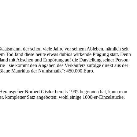
Staatsmann, der schon viele Jahre vor seinem Ableben, nämlich seit
nem Tod fand diese heute etwas dubios wirkende Prägung statt. Denn
iland mit Abscheu und Empörung auf die Darstellung seiner Person
erie - sie kommt den Angaben des Verkäufers zufolge direkt aus der
 "Blaue Mauritius der Numismatik": 450.000 Euro.
-Herausgeber Norbert Gisder bereits 1995 begonnen hat, kann man
r, kompletter Satz angeboten; wohl einige 1000-er-Einzelstücke,