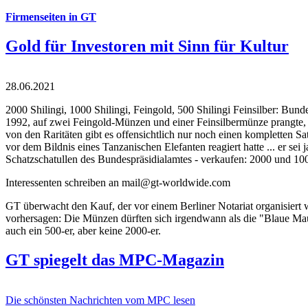
Firmenseiten in GT
Gold für Investoren mit Sinn für Kultur
28.06.2021
2000 Shilingi, 1000 Shilingi, Feingold, 500 Shilingi Feinsilber: Bun
1992, auf zwei Feingold-Münzen und einer Feinsilbermünze prangte, d
von den Raritäten gibt es offensichtlich nur noch einen kompletten
vor dem Bildnis eines Tanzanischen Elefanten reagiert hatte ... er se
Schatzschatullen des Bundespräsidialamtes - verkaufen: 2000 und 1000
Interessenten schreiben an mail@gt-worldwide.com
GT überwacht den Kauf, der vor einem Berliner Notariat organisiert
vorhersagen: Die Münzen dürften sich irgendwann als die "Blaue Maur
auch ein 500-er, aber keine 2000-er.
GT spiegelt das MPC-Magazin
Die schönsten Nachrichten vom MPC lesen