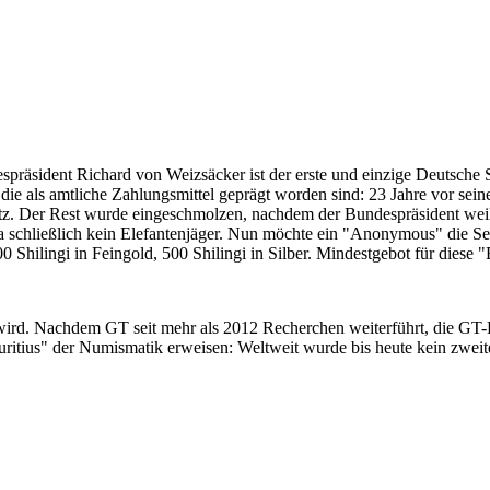
despräsident Richard von Weizsäcker ist der erste und einzige Deutsche 
ie als amtliche Zahlungsmittel geprägt worden sind: 23 Jahre vor sei
 Satz. Der Rest wurde eingeschmolzen, nachdem der Bundespräsident we
i ja schließlich kein Elefantenjäger. Nun möchte ein "Anonymous" die S
 Shilingi in Feingold, 500 Shilingi in Silber. Mindestgebot für diese
 wird. Nachdem GT seit mehr als 2012 Recherchen weiterführt, die GT
itius" der Numismatik erweisen: Weltweit wurde bis heute kein zweite