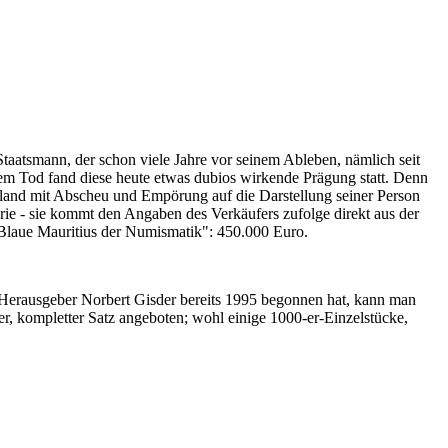
Staatsmann, der schon viele Jahre vor seinem Ableben, nämlich seit
nem Tod fand diese heute etwas dubios wirkende Prägung statt. Denn
iland mit Abscheu und Empörung auf die Darstellung seiner Person
erie - sie kommt den Angaben des Verkäufers zufolge direkt aus der
 "Blaue Mauritius der Numismatik": 450.000 Euro.
-Herausgeber Norbert Gisder bereits 1995 begonnen hat, kann man
r, kompletter Satz angeboten; wohl einige 1000-er-Einzelstücke,