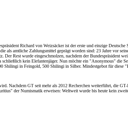
despräsident Richard von Weizsäcker ist der erste und einzige Deutsche 
ie als amtliche Zahlungsmittel geprägt worden sind: 23 Jahre vor sei
 Satz. Der Rest wurde eingeschmolzen, nachdem der Bundespräsident we
i ja schließlich kein Elefantenjäger. Nun möchte ein "Anonymous" die S
 Shilingi in Feingold, 500 Shilingi in Silber. Mindestgebot für diese
 wird. Nachdem GT seit mehr als 2012 Recherchen weiterführt, die GT
itius" der Numismatik erweisen: Weltweit wurde bis heute kein zweite