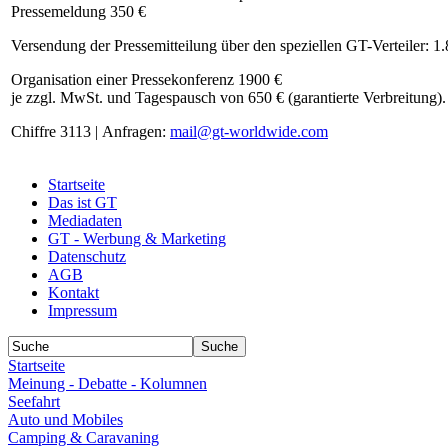
Pressemeldung 350 €
Versendung der Pressemitteilung über den speziellen GT-Verteiler: 1
Organisation einer Pressekonferenz 1900 €
je zzgl. MwSt. und Tagespausch von 650 € (garantierte Verbreitung).
Chiffre 3113 | Anfragen:
mail@gt-worldwide.com
Startseite
Das ist GT
Mediadaten
GT - Werbung & Marketing
Datenschutz
AGB
Kontakt
Impressum
Startseite
Meinung - Debatte - Kolumnen
Seefahrt
Auto und Mobiles
Camping & Caravaning