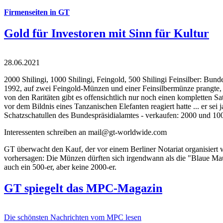
Firmenseiten in GT
Gold für Investoren mit Sinn für Kultur
28.06.2021
2000 Shilingi, 1000 Shilingi, Feingold, 500 Shilingi Feinsilber: Bun
1992, auf zwei Feingold-Münzen und einer Feinsilbermünze prangte, d
von den Raritäten gibt es offensichtlich nur noch einen kompletten
vor dem Bildnis eines Tanzanischen Elefanten reagiert hatte ... er se
Schatzschatullen des Bundespräsidialamtes - verkaufen: 2000 und 1000
Interessenten schreiben an mail@gt-worldwide.com
GT überwacht den Kauf, der vor einem Berliner Notariat organisiert
vorhersagen: Die Münzen dürften sich irgendwann als die "Blaue Maur
auch ein 500-er, aber keine 2000-er.
GT spiegelt das MPC-Magazin
Die schönsten Nachrichten vom MPC lesen