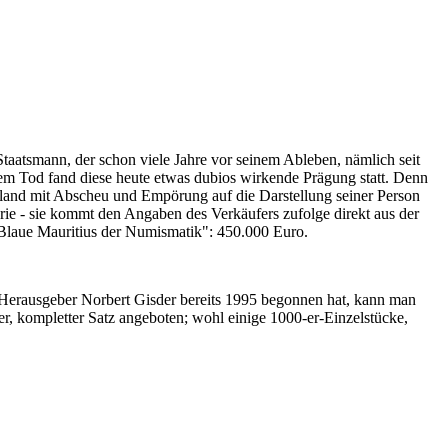
Staatsmann, der schon viele Jahre vor seinem Ableben, nämlich seit
nem Tod fand diese heute etwas dubios wirkende Prägung statt. Denn
iland mit Abscheu und Empörung auf die Darstellung seiner Person
erie - sie kommt den Angaben des Verkäufers zufolge direkt aus der
 "Blaue Mauritius der Numismatik": 450.000 Euro.
-Herausgeber Norbert Gisder bereits 1995 begonnen hat, kann man
r, kompletter Satz angeboten; wohl einige 1000-er-Einzelstücke,