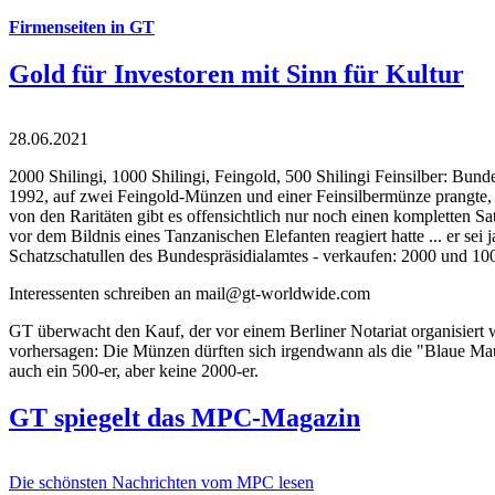
Firmenseiten in GT
Gold für Investoren mit Sinn für Kultur
28.06.2021
2000 Shilingi, 1000 Shilingi, Feingold, 500 Shilingi Feinsilber: Bun
1992, auf zwei Feingold-Münzen und einer Feinsilbermünze prangte, d
von den Raritäten gibt es offensichtlich nur noch einen kompletten
vor dem Bildnis eines Tanzanischen Elefanten reagiert hatte ... er se
Schatzschatullen des Bundespräsidialamtes - verkaufen: 2000 und 1000
Interessenten schreiben an mail@gt-worldwide.com
GT überwacht den Kauf, der vor einem Berliner Notariat organisiert
vorhersagen: Die Münzen dürften sich irgendwann als die "Blaue Maur
auch ein 500-er, aber keine 2000-er.
GT spiegelt das MPC-Magazin
Die schönsten Nachrichten vom MPC lesen