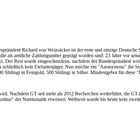
despräsident Richard von Weizsäcker ist der erste und einzige Deutsche 
ie als amtliche Zahlungsmittel geprägt worden sind: 23 Jahre vor sei
 Satz. Der Rest wurde eingeschmolzen, nachdem der Bundespräsident we
i ja schließlich kein Elefantenjäger. Nun möchte ein "Anonymous" die S
 Shilingi in Feingold, 500 Shilingi in Silber. Mindestgebot für diese
 wird. Nachdem GT seit mehr als 2012 Recherchen weiterführt, die GT
itius" der Numismatik erweisen: Weltweit wurde bis heute kein zweite