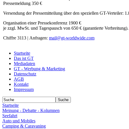
Pressemeldung 350 €
Versendung der Pressemitteilung über den speziellen GT-Verteiler: 1
Organisation einer Pressekonferenz 1900 €
je zzgl. MwSt. und Tagespausch von 650 € (garantierte Verbreitung).
Chiffre 3113 | Anfragen:
mail@gt-worldwide.com
Startseite
Das ist GT
Mediadaten
GT - Werbung & Marketing
Datenschutz
AGB
Kontakt
Impressum
Startseite
Meinung - Debatte - Kolumnen
Seefahrt
Auto und Mobiles
Camping & Caravaning