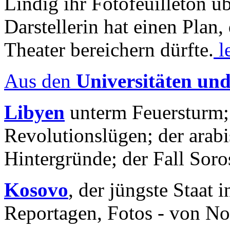
Lindig ihr Fotofeuilleton üb
Darstellerin hat einen Plan,
Theater bereichern dürfte.
l
Aus den
Universitäten un
Libyen
unterm Feuersturm;
Revolutionslügen; der arab
Hintergründe; der Fall Sor
Kosovo
, der jüngste Staat
Reportagen, Fotos - von No