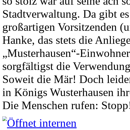
so stolz war auf seine ach s
Stadtverwaltung. Da gibt es
großartigen Vorsitzenden (
Hanke, das stets die Anlieg
„Musterhausen“-Einwohners
sorgfältigst die Verwendung
Soweit die Mär! Doch leider
in Königs Wusterhausen ih
Die Menschen rufen: Stopp