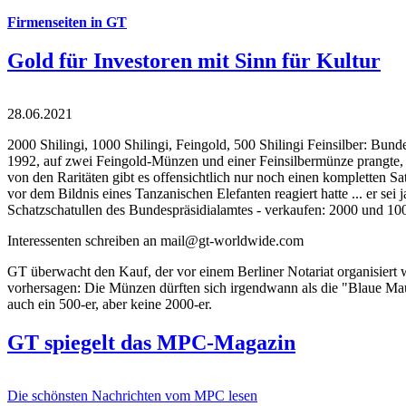
Firmenseiten in GT
Gold für Investoren mit Sinn für Kultur
28.06.2021
2000 Shilingi, 1000 Shilingi, Feingold, 500 Shilingi Feinsilber: Bun
1992, auf zwei Feingold-Münzen und einer Feinsilbermünze prangte, d
von den Raritäten gibt es offensichtlich nur noch einen kompletten
vor dem Bildnis eines Tanzanischen Elefanten reagiert hatte ... er se
Schatzschatullen des Bundespräsidialamtes - verkaufen: 2000 und 1000
Interessenten schreiben an mail@gt-worldwide.com
GT überwacht den Kauf, der vor einem Berliner Notariat organisiert
vorhersagen: Die Münzen dürften sich irgendwann als die "Blaue Maur
auch ein 500-er, aber keine 2000-er.
GT spiegelt das MPC-Magazin
Die schönsten Nachrichten vom MPC lesen