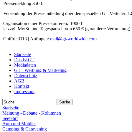
Pressemeldung 350 €
Versendung der Pressemitteilung über den speziellen GT-Verteiler: 1
Organisation einer Pressekonferenz 1900 €
je zzgl. MwSt. und Tagespausch von 650 € (garantierte Verbreitung).
Chiffre 3113 | Anfragen:
mail@gt-worldwide.com
Startseite
Das ist GT
Mediadaten
GT - Werbung & Marketing
Datenschutz
AGB
Kontakt
Impressum
Startseite
Meinung - Debatte - Kolumnen
Seefahrt
Auto und Mobiles
Camping & Caravaning