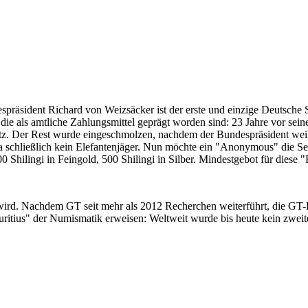
despräsident Richard von Weizsäcker ist der erste und einzige Deutsche 
ie als amtliche Zahlungsmittel geprägt worden sind: 23 Jahre vor sei
 Satz. Der Rest wurde eingeschmolzen, nachdem der Bundespräsident we
i ja schließlich kein Elefantenjäger. Nun möchte ein "Anonymous" die S
 Shilingi in Feingold, 500 Shilingi in Silber. Mindestgebot für diese
 wird. Nachdem GT seit mehr als 2012 Recherchen weiterführt, die GT
itius" der Numismatik erweisen: Weltweit wurde bis heute kein zweite