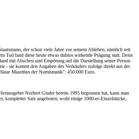
Staatsmann, der schon viele Jahre vor seinem Ableben, nämlich seit
nem Tod fand diese heute etwas dubios wirkende Prägung statt. Denn
iland mit Abscheu und Empörung auf die Darstellung seiner Person
erie - sie kommt den Angaben des Verkäufers zufolge direkt aus der
 "Blaue Mauritius der Numismatik": 450.000 Euro.
-Herausgeber Norbert Gisder bereits 1995 begonnen hat, kann man
r, kompletter Satz angeboten; wohl einige 1000-er-Einzelstücke,