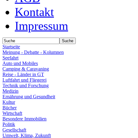
Kontakt
Impressum
Startseite
Meinung - Debatte - Kolumnen
Seefahrt
Auto und Mobiles
Camping & Caravaning
Reise - Länder in GT
Luftfahrt und Fliegerei
Technik und Forschung
Medizin
Ernährung und Gesundheit
Kultur
Bücher
Wirtschaft
Besondere Immobilien
Politik
Gesellschaft
Umwelt, Klima, Zukunft