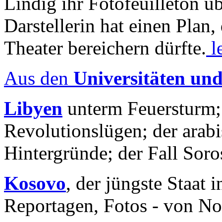
Lindig ihr Fotofeuilleton üb
Darstellerin hat einen Plan,
Theater bereichern dürfte.
l
Aus den
Universitäten un
Libyen
unterm Feuersturm;
Revolutionslügen; der arab
Hintergründe; der Fall Sor
Kosovo
, der jüngste Staat
Reportagen, Fotos - von No