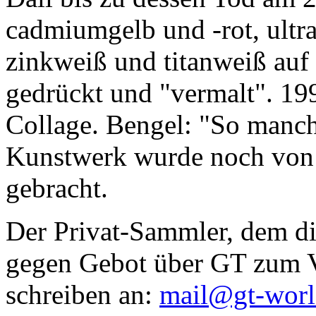
cadmiumgelb und -rot, ultr
zinkweiß und titanweiß auf d
gedrückt und "vermalt". 199
Collage. Bengel: "So manc
Kunstwerk wurde noch von Da
gebracht.
Der Privat-Sammler, dem die
gegen Gebot über GT zum Ve
schreiben an:
mail@gt-wor