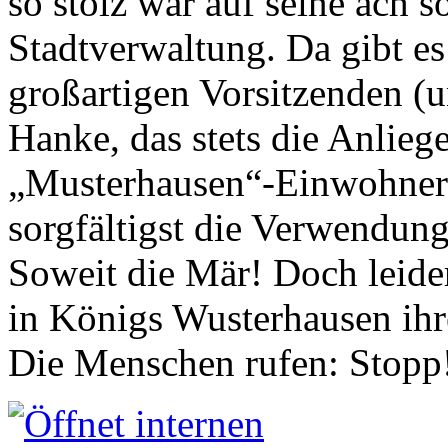
so stolz war auf seine ach s
Stadtverwaltung. Da gibt es
großartigen Vorsitzenden (
Hanke, das stets die Anlieg
„Musterhausen“-Einwohners
sorgfältigst die Verwendung
Soweit die Mär! Doch leider
in Königs Wusterhausen ih
Die Menschen rufen: Stopp