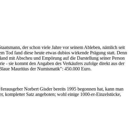
Staatsmann, der schon viele Jahre vor seinem Ableben, nämlich seit
nem Tod fand diese heute etwas dubios wirkende Prägung statt. Denn
iland mit Abscheu und Empörung auf die Darstellung seiner Person
erie - sie kommt den Angaben des Verkäufers zufolge direkt aus der
 "Blaue Mauritius der Numismatik": 450.000 Euro.
-Herausgeber Norbert Gisder bereits 1995 begonnen hat, kann man
r, kompletter Satz angeboten; wohl einige 1000-er-Einzelstücke,