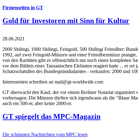
Firmenseiten in GT
Gold für Investoren mit Sinn für Kultur
28.06.2021
2000 Shilingi, 1000 Shilingi, Feingold, 500 Shilingi Feinsilber: Bun
1992, auf zwei Feingold-Münzen und einer Feinsilbermünze prangte, d
von den Raritäten gibt es offensichtlich nur noch einen kompletten
vor dem Bildnis eines Tanzanischen Elefanten reagiert hatte ... er se
Schatzschatullen des Bundespräsidialamtes - verkaufen: 2000 und 1000
Interessenten schreiben an mail@gt-worldwide.com
GT überwacht den Kauf, der vor einem Berliner Notariat organisiert
vorhersagen: Die Münzen dürften sich irgendwann als die "Blaue Maur
auch ein 500-er, aber keine 2000-er.
GT spiegelt das MPC-Magazin
Die schönsten Nachrichten vom MPC lesen