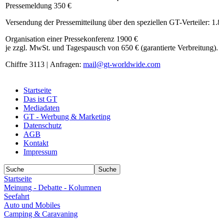
Pressemeldung 350 €
Versendung der Pressemitteilung über den speziellen GT-Verteiler: 1
Organisation einer Pressekonferenz 1900 €
je zzgl. MwSt. und Tagespausch von 650 € (garantierte Verbreitung).
Chiffre 3113 | Anfragen:
mail@gt-worldwide.com
Startseite
Das ist GT
Mediadaten
GT - Werbung & Marketing
Datenschutz
AGB
Kontakt
Impressum
Startseite
Meinung - Debatte - Kolumnen
Seefahrt
Auto und Mobiles
Camping & Caravaning