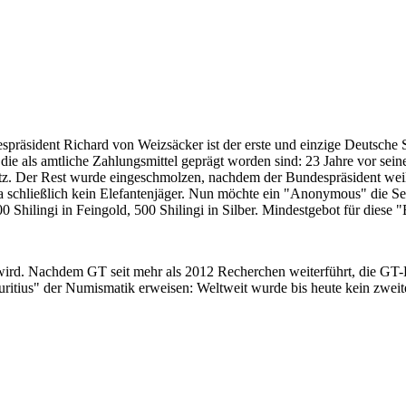
despräsident Richard von Weizsäcker ist der erste und einzige Deutsche 
ie als amtliche Zahlungsmittel geprägt worden sind: 23 Jahre vor sei
 Satz. Der Rest wurde eingeschmolzen, nachdem der Bundespräsident we
i ja schließlich kein Elefantenjäger. Nun möchte ein "Anonymous" die S
 Shilingi in Feingold, 500 Shilingi in Silber. Mindestgebot für diese
 wird. Nachdem GT seit mehr als 2012 Recherchen weiterführt, die GT
itius" der Numismatik erweisen: Weltweit wurde bis heute kein zweite