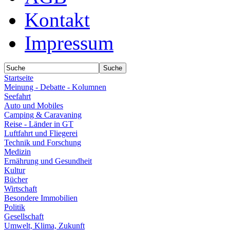
Kontakt
Impressum
Startseite
Meinung - Debatte - Kolumnen
Seefahrt
Auto und Mobiles
Camping & Caravaning
Reise - Länder in GT
Luftfahrt und Fliegerei
Technik und Forschung
Medizin
Ernährung und Gesundheit
Kultur
Bücher
Wirtschaft
Besondere Immobilien
Politik
Gesellschaft
Umwelt, Klima, Zukunft