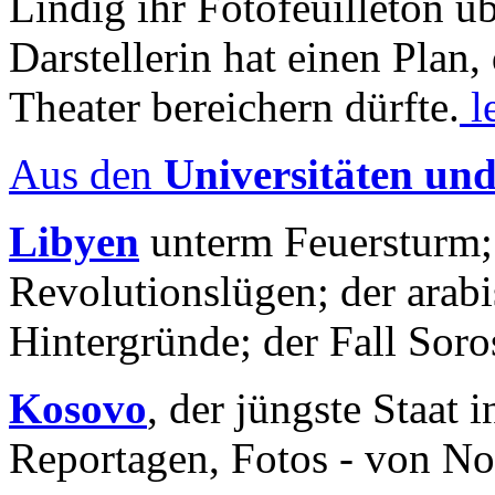
Lindig ihr Fotofeuilleton üb
Darstellerin hat einen Plan,
Theater bereichern dürfte.
l
Aus den
Universitäten un
Libyen
unterm Feuersturm;
Revolutionslügen; der arab
Hintergründe; der Fall Sor
Kosovo
, der jüngste Staat
Reportagen, Fotos - von No