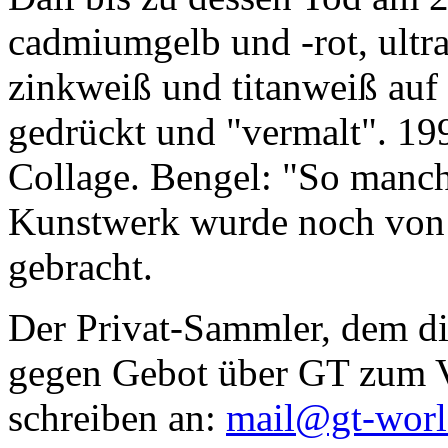
cadmiumgelb und -rot, ultr
zinkweiß und titanweiß auf d
gedrückt und "vermalt". 199
Collage. Bengel: "So manc
Kunstwerk wurde noch von Da
gebracht.
Der Privat-Sammler, dem die
gegen Gebot über GT zum Ve
schreiben an:
mail@gt-wor