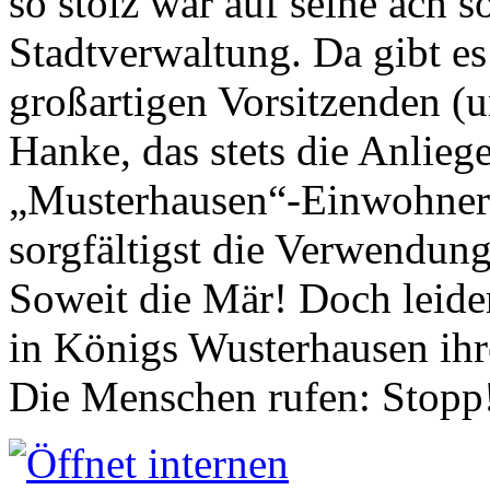
so stolz war auf seine ach s
Stadtverwaltung. Da gibt es
großartigen Vorsitzenden (
Hanke, das stets die Anlieg
„Musterhausen“-Einwohners
sorgfältigst die Verwendung
Soweit die Mär! Doch leider
in Königs Wusterhausen ih
Die Menschen rufen: Stopp