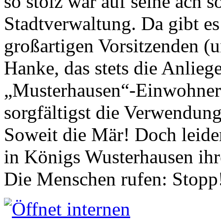
so stolz war auf seine ach s
Stadtverwaltung. Da gibt es
großartigen Vorsitzenden (
Hanke, das stets die Anlieg
„Musterhausen“-Einwohners
sorgfältigst die Verwendung
Soweit die Mär! Doch leider
in Königs Wusterhausen ih
Die Menschen rufen: Stopp