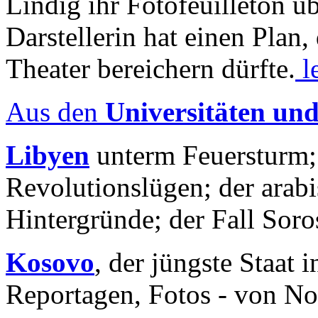
Lindig ihr Fotofeuilleton üb
Darstellerin hat einen Plan,
Theater bereichern dürfte.
l
Aus den
Universitäten un
Libyen
unterm Feuersturm;
Revolutionslügen; der arab
Hintergründe; der Fall Sor
Kosovo
, der jüngste Staat
Reportagen, Fotos - von No