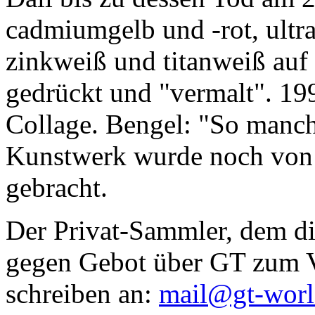
cadmiumgelb und -rot, ultr
zinkweiß und titanweiß auf d
gedrückt und "vermalt". 199
Collage. Bengel: "So manc
Kunstwerk wurde noch von Da
gebracht.
Der Privat-Sammler, dem die
gegen Gebot über GT zum Ve
schreiben an:
mail@gt-wor