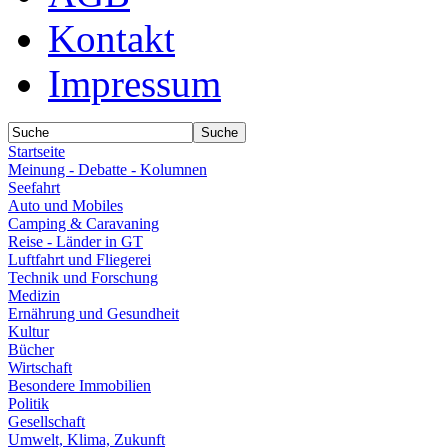
Kontakt
Impressum
Startseite
Meinung - Debatte - Kolumnen
Seefahrt
Auto und Mobiles
Camping & Caravaning
Reise - Länder in GT
Luftfahrt und Fliegerei
Technik und Forschung
Medizin
Ernährung und Gesundheit
Kultur
Bücher
Wirtschaft
Besondere Immobilien
Politik
Gesellschaft
Umwelt, Klima, Zukunft