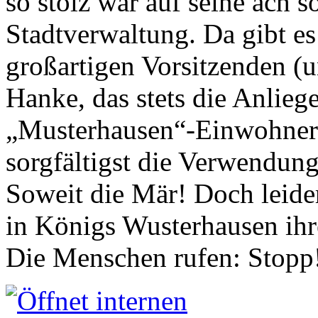
so stolz war auf seine ach s
Stadtverwaltung. Da gibt es
großartigen Vorsitzenden (
Hanke, das stets die Anlieg
„Musterhausen“-Einwohners
sorgfältigst die Verwendung
Soweit die Mär! Doch leider
in Königs Wusterhausen ih
Die Menschen rufen: Stopp