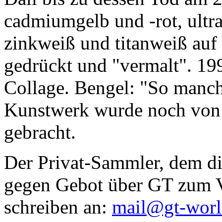
cadmiumgelb und -rot, ultr
zinkweiß und titanweiß auf d
gedrückt und "vermalt". 199
Collage. Bengel: "So manc
Kunstwerk wurde noch von Da
gebracht.
Der Privat-Sammler, dem die
gegen Gebot über GT zum Ve
schreiben an:
mail@gt-wor