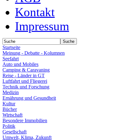
Kontakt
Impressum
Startseite
Meinung - Debatte - Kolumnen
Seefahrt
Auto und Mobiles
Camping & Caravaning
Reise - Länder in GT
Luftfahrt und Fliegerei
Technik und Forschung
Medizin
Ernährung und Gesundheit
Kultur
Bücher
Wirtschaft
Besondere Immobilien
Politik
Gesellschaft
Umwelt, Klima, Zukunft