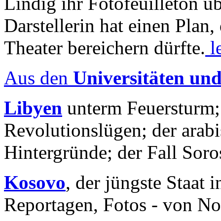
Lindig ihr Fotofeuilleton üb
Darstellerin hat einen Plan,
Theater bereichern dürfte.
l
Aus den
Universitäten un
Libyen
unterm Feuersturm;
Revolutionslügen; der arab
Hintergründe; der Fall Sor
Kosovo
, der jüngste Staat
Reportagen, Fotos - von No