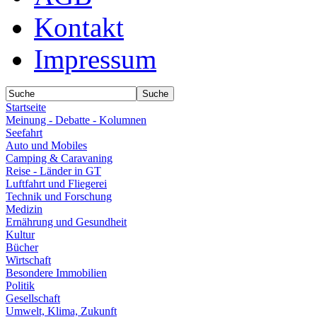
Kontakt
Impressum
Startseite
Meinung - Debatte - Kolumnen
Seefahrt
Auto und Mobiles
Camping & Caravaning
Reise - Länder in GT
Luftfahrt und Fliegerei
Technik und Forschung
Medizin
Ernährung und Gesundheit
Kultur
Bücher
Wirtschaft
Besondere Immobilien
Politik
Gesellschaft
Umwelt, Klima, Zukunft