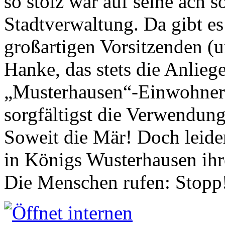
so stolz war auf seine ach s
Stadtverwaltung. Da gibt es
großartigen Vorsitzenden (
Hanke, das stets die Anlieg
„Musterhausen“-Einwohners
sorgfältigst die Verwendung
Soweit die Mär! Doch leider
in Königs Wusterhausen ih
Die Menschen rufen: Stopp