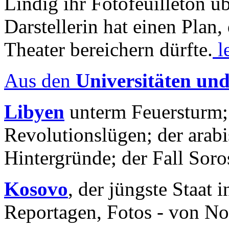
Lindig ihr Fotofeuilleton üb
Darstellerin hat einen Plan,
Theater bereichern dürfte.
l
Aus den
Universitäten un
Libyen
unterm Feuersturm;
Revolutionslügen; der arab
Hintergründe; der Fall Sor
Kosovo
, der jüngste Staat
Reportagen, Fotos - von No