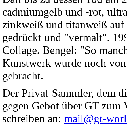
cadmiumgelb und -rot, ultr
zinkweiß und titanweiß auf d
gedrückt und "vermalt". 199
Collage. Bengel: "So manc
Kunstwerk wurde noch von Da
gebracht.
Der Privat-Sammler, dem die
gegen Gebot über GT zum Ve
schreiben an:
mail@gt-wor