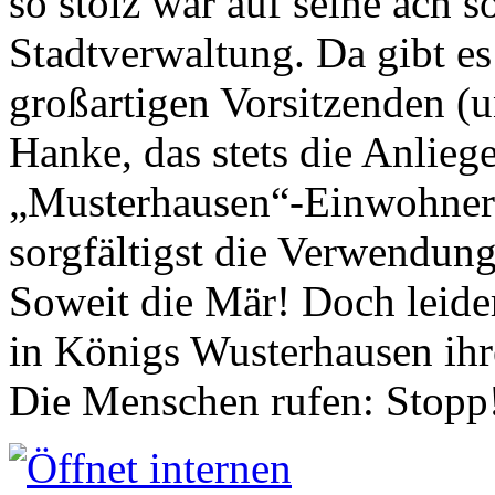
so stolz war auf seine ach s
Stadtverwaltung. Da gibt es
großartigen Vorsitzenden (
Hanke, das stets die Anlieg
„Musterhausen“-Einwohners
sorgfältigst die Verwendung
Soweit die Mär! Doch leider
in Königs Wusterhausen ih
Die Menschen rufen: Stopp