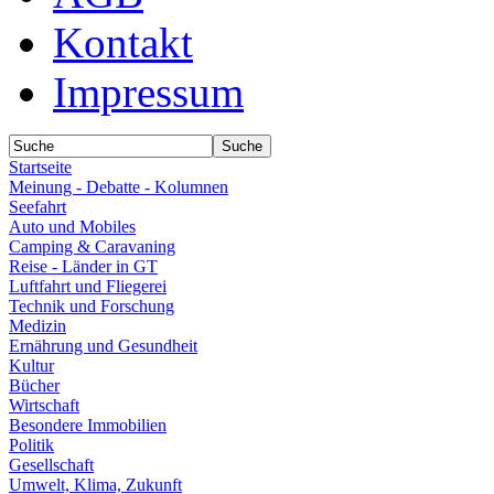
Kontakt
Impressum
Startseite
Meinung - Debatte - Kolumnen
Seefahrt
Auto und Mobiles
Camping & Caravaning
Reise - Länder in GT
Luftfahrt und Fliegerei
Technik und Forschung
Medizin
Ernährung und Gesundheit
Kultur
Bücher
Wirtschaft
Besondere Immobilien
Politik
Gesellschaft
Umwelt, Klima, Zukunft