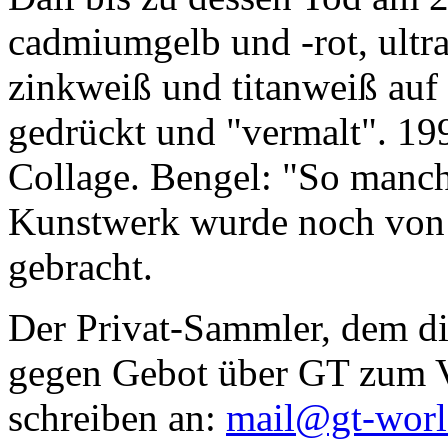
cadmiumgelb und -rot, ultr
zinkweiß und titanweiß auf d
gedrückt und "vermalt". 199
Collage. Bengel: "So manc
Kunstwerk wurde noch von Da
gebracht.
Der Privat-Sammler, dem die
gegen Gebot über GT zum Ve
schreiben an:
mail@gt-wor