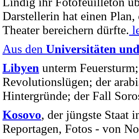
Lindig ihr Fotofeuilleton üb
Darstellerin hat einen Plan,
Theater bereichern dürfte.
l
Aus den
Universitäten un
Libyen
unterm Feuersturm;
Revolutionslügen; der arab
Hintergründe; der Fall Sor
Kosovo
, der jüngste Staat
Reportagen, Fotos - von No