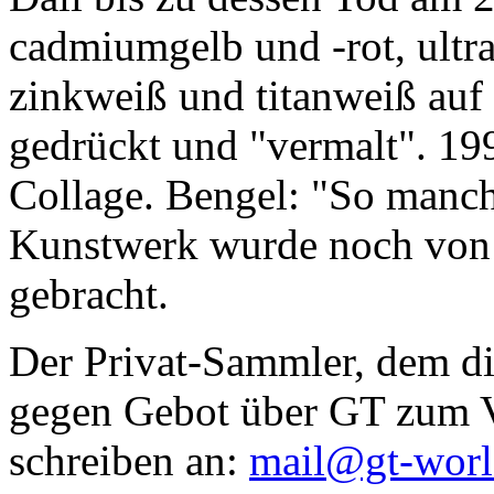
cadmiumgelb und -rot, ultr
zinkweiß und titanweiß auf d
gedrückt und "vermalt". 199
Collage. Bengel: "So manc
Kunstwerk wurde noch von Da
gebracht.
Der Privat-Sammler, dem die
gegen Gebot über GT zum Ve
schreiben an:
mail@gt-wor