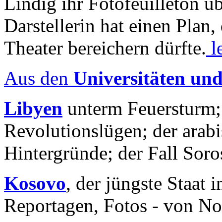
Lindig ihr Fotofeuilleton üb
Darstellerin hat einen Plan,
Theater bereichern dürfte.
l
Aus den
Universitäten un
Libyen
unterm Feuersturm;
Revolutionslügen; der arab
Hintergründe; der Fall Sor
Kosovo
, der jüngste Staat
Reportagen, Fotos - von No