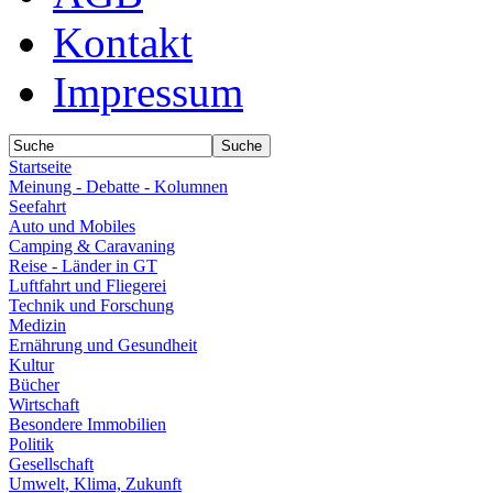
Kontakt
Impressum
Startseite
Meinung - Debatte - Kolumnen
Seefahrt
Auto und Mobiles
Camping & Caravaning
Reise - Länder in GT
Luftfahrt und Fliegerei
Technik und Forschung
Medizin
Ernährung und Gesundheit
Kultur
Bücher
Wirtschaft
Besondere Immobilien
Politik
Gesellschaft
Umwelt, Klima, Zukunft