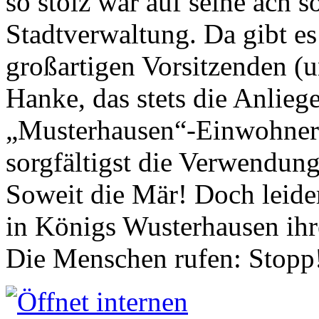
so stolz war auf seine ach s
Stadtverwaltung. Da gibt es
großartigen Vorsitzenden (
Hanke, das stets die Anlieg
„Musterhausen“-Einwohners
sorgfältigst die Verwendung
Soweit die Mär! Doch leider
in Königs Wusterhausen ih
Die Menschen rufen: Stopp