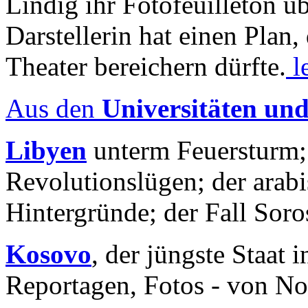
Lindig ihr Fotofeuilleton üb
Darstellerin hat einen Plan,
Theater bereichern dürfte.
l
Aus den
Universitäten un
Libyen
unterm Feuersturm;
Revolutionslügen; der arab
Hintergründe; der Fall Sor
Kosovo
, der jüngste Staat
Reportagen, Fotos - von No