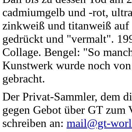
cadmiumgelb und -rot, ultr
zinkweiß und titanweiß auf d
gedrückt und "vermalt". 199
Collage. Bengel: "So manc
Kunstwerk wurde noch von Da
gebracht.
Der Privat-Sammler, dem die
gegen Gebot über GT zum Ve
schreiben an:
mail@gt-wor