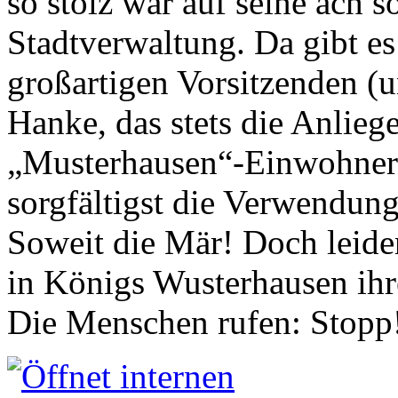
so stolz war auf seine ach s
Stadtverwaltung. Da gibt es
großartigen Vorsitzenden (
Hanke, das stets die Anlieg
„Musterhausen“-Einwohners
sorgfältigst die Verwendung
Soweit die Mär! Doch leider
in Königs Wusterhausen ih
Die Menschen rufen: Stopp