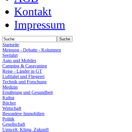
Kontakt
Impressum
Startseite
Meinung - Debatte - Kolumnen
Seefahrt
Auto und Mobiles
Camping & Caravaning
Reise - Länder in GT
Luftfahrt und Fliegerei
Technik und Forschung
Medizin
Ernährung und Gesundheit
Kultur
Bücher
Wirtschaft
Besondere Immobilien
Politik
Gesellschaft
Umwelt, Klima, Zukunft