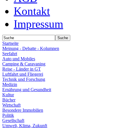
Kontakt
Impressum
Startseite
Meinung - Debatte - Kolumnen
Seefahrt
Auto und Mobiles
Camping & Caravaning
Reise - Länder in GT
Luftfahrt und Fliegerei
Technik und Forschung
Medizin
Ernährung und Gesundheit
Kultur
Bücher
Wirtschaft
Besondere Immobilien
Politik
Gesellschaft
Umwelt, Klima, Zukunft