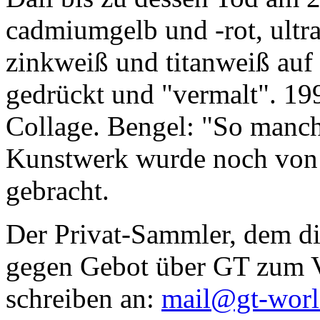
cadmiumgelb und -rot, ultr
zinkweiß und titanweiß auf d
gedrückt und "vermalt". 199
Collage. Bengel: "So manc
Kunstwerk wurde noch von Da
gebracht.
Der Privat-Sammler, dem die
gegen Gebot über GT zum Ve
schreiben an:
mail@gt-wor