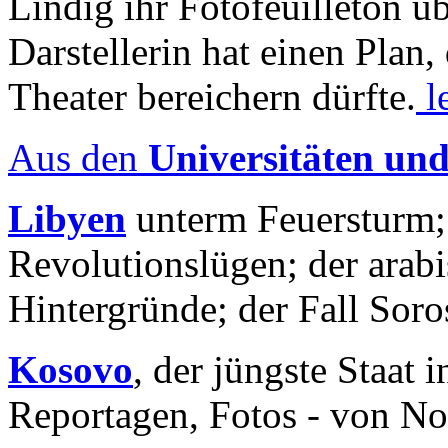
Lindig ihr Fotofeuilleton üb
Darstellerin hat einen Plan,
Theater bereichern dürfte.
l
Aus den
Universitäten un
Libyen
unterm Feuersturm;
Revolutionslügen; der arab
Hintergründe; der Fall Sor
Kosovo
, der jüngste Staat
Reportagen, Fotos - von No