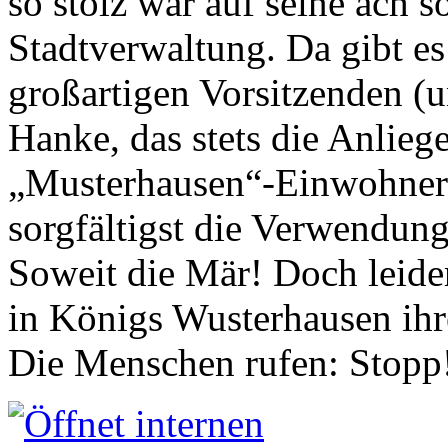
so stolz war auf seine ach s
Stadtverwaltung. Da gibt es
großartigen Vorsitzenden (
Hanke, das stets die Anlieg
„Musterhausen“-Einwohners
sorgfältigst die Verwendung
Soweit die Mär! Doch leider
in Königs Wusterhausen ih
Die Menschen rufen: Stopp