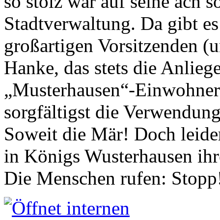
so stolz war auf seine ach s
Stadtverwaltung. Da gibt es
großartigen Vorsitzenden (
Hanke, das stets die Anlieg
„Musterhausen“-Einwohners
sorgfältigst die Verwendung
Soweit die Mär! Doch leider
in Königs Wusterhausen ih
Die Menschen rufen: Stopp