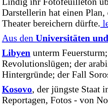
Lindig ihr Fotofeuilleton üb
Darstellerin hat einen Plan,
Theater bereichern dürfte.
l
Aus den
Universitäten un
Libyen
unterm Feuersturm;
Revolutionslügen; der arab
Hintergründe; der Fall Sor
Kosovo
, der jüngste Staat
Reportagen, Fotos - von No