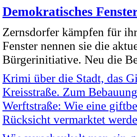
Demokratisches Fenste
Zernsdorfer kämpfen für ih
Fenster nennen sie die aktu
Bürgerinitiative. Neu die Be
Krimi über die Stadt, das G
Kreisstraße. Zum Bebauungs
Werftstraße: Wie eine giftb
Rücksicht vermarktet werde