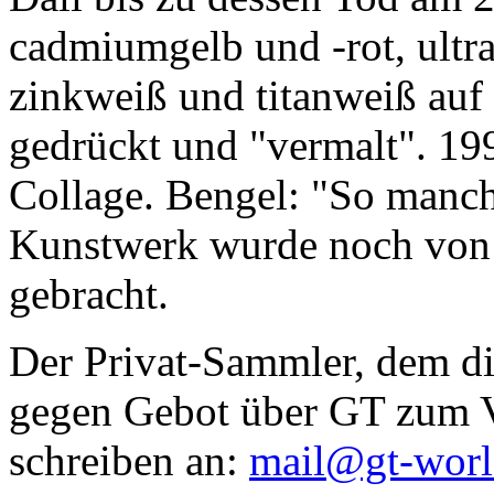
cadmiumgelb und -rot, ultr
zinkweiß und titanweiß auf d
gedrückt und "vermalt". 199
Collage. Bengel: "So manc
Kunstwerk wurde noch von Da
gebracht.
Der Privat-Sammler, dem die
gegen Gebot über GT zum Ve
schreiben an:
mail@gt-wor