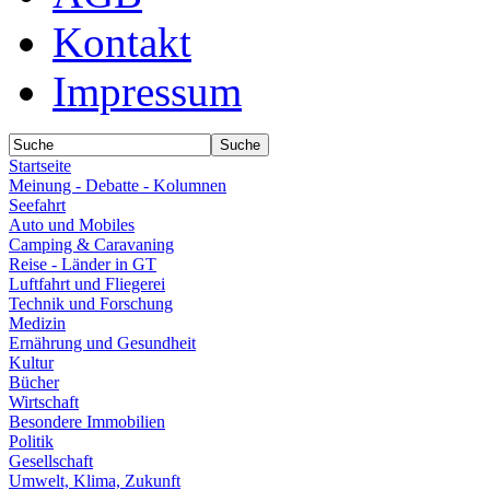
Kontakt
Impressum
Startseite
Meinung - Debatte - Kolumnen
Seefahrt
Auto und Mobiles
Camping & Caravaning
Reise - Länder in GT
Luftfahrt und Fliegerei
Technik und Forschung
Medizin
Ernährung und Gesundheit
Kultur
Bücher
Wirtschaft
Besondere Immobilien
Politik
Gesellschaft
Umwelt, Klima, Zukunft