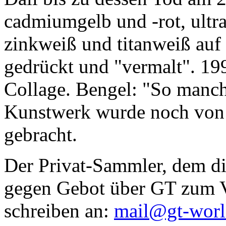
cadmiumgelb und -rot, ultr
zinkweiß und titanweiß auf d
gedrückt und "vermalt". 199
Collage. Bengel: "So manc
Kunstwerk wurde noch von Da
gebracht.
Der Privat-Sammler, dem die
gegen Gebot über GT zum Ve
schreiben an:
mail@gt-wor