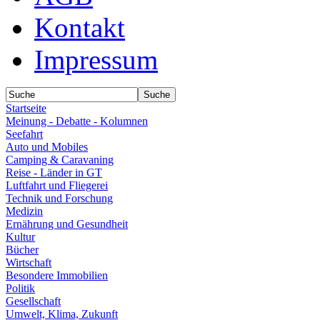
Kontakt
Impressum
Startseite
Meinung - Debatte - Kolumnen
Seefahrt
Auto und Mobiles
Camping & Caravaning
Reise - Länder in GT
Luftfahrt und Fliegerei
Technik und Forschung
Medizin
Ernährung und Gesundheit
Kultur
Bücher
Wirtschaft
Besondere Immobilien
Politik
Gesellschaft
Umwelt, Klima, Zukunft