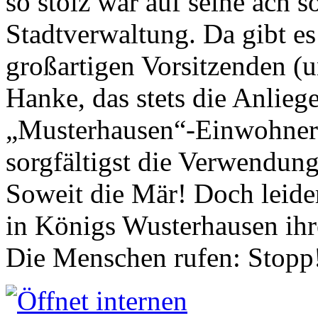
so stolz war auf seine ach s
Stadtverwaltung. Da gibt es
großartigen Vorsitzenden (
Hanke, das stets die Anlieg
„Musterhausen“-Einwohners
sorgfältigst die Verwendung
Soweit die Mär! Doch leider
in Königs Wusterhausen ih
Die Menschen rufen: Stopp