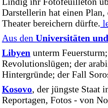
Lindig ihr Fotofeuilleton üb
Darstellerin hat einen Plan,
Theater bereichern dürfte.
l
Aus den
Universitäten un
Libyen
unterm Feuersturm;
Revolutionslügen; der arab
Hintergründe; der Fall Sor
Kosovo
, der jüngste Staat
Reportagen, Fotos - von No