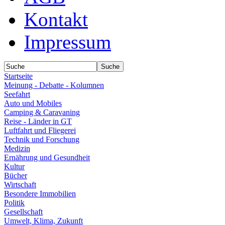
Kontakt
Impressum
Startseite
Meinung - Debatte - Kolumnen
Seefahrt
Auto und Mobiles
Camping & Caravaning
Reise - Länder in GT
Luftfahrt und Fliegerei
Technik und Forschung
Medizin
Ernährung und Gesundheit
Kultur
Bücher
Wirtschaft
Besondere Immobilien
Politik
Gesellschaft
Umwelt, Klima, Zukunft