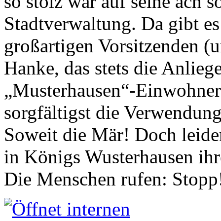
so stolz war auf seine ach s
Stadtverwaltung. Da gibt es
großartigen Vorsitzenden (
Hanke, das stets die Anlieg
„Musterhausen“-Einwohners
sorgfältigst die Verwendung
Soweit die Mär! Doch leider
in Königs Wusterhausen ih
Die Menschen rufen: Stopp