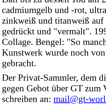
cadmiumgelb und -rot, ultr
zinkweiß und titanweiß auf d
gedrückt und "vermalt". 199
Collage. Bengel: "So manc
Kunstwerk wurde noch von Da
gebracht.
Der Privat-Sammler, dem die
gegen Gebot über GT zum Ve
schreiben an:
mail@gt-wor