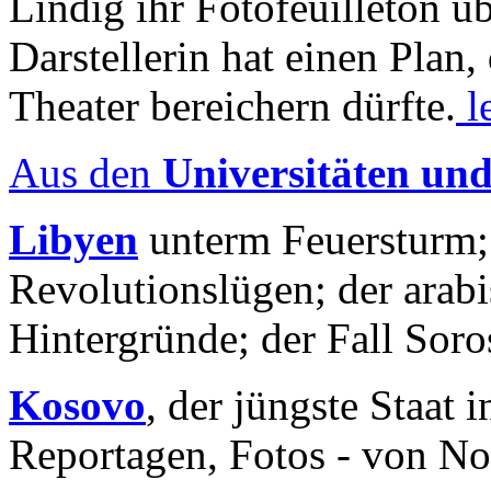
Lindig ihr Fotofeuilleton üb
Darstellerin hat einen Plan,
Theater bereichern dürfte.
l
Aus den
Universitäten un
Libyen
unterm Feuersturm;
Revolutionslügen; der arab
Hintergründe; der Fall Sor
Kosovo
, der jüngste Staat
Reportagen, Fotos - von No