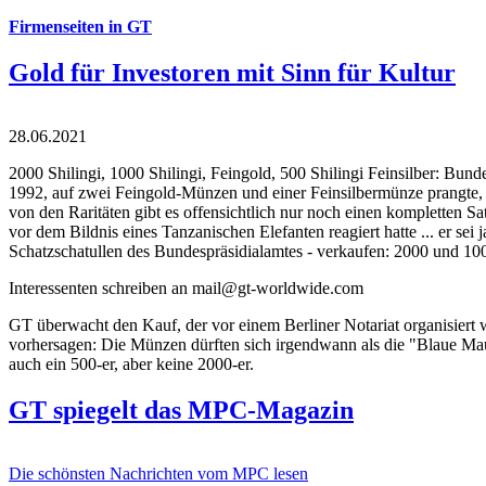
Firmenseiten in GT
Gold für Investoren mit Sinn für Kultur
28.06.2021
2000 Shilingi, 1000 Shilingi, Feingold, 500 Shilingi Feinsilber: Bun
1992, auf zwei Feingold-Münzen und einer Feinsilbermünze prangte, d
von den Raritäten gibt es offensichtlich nur noch einen kompletten
vor dem Bildnis eines Tanzanischen Elefanten reagiert hatte ... er se
Schatzschatullen des Bundespräsidialamtes - verkaufen: 2000 und 1000
Interessenten schreiben an mail@gt-worldwide.com
GT überwacht den Kauf, der vor einem Berliner Notariat organisiert
vorhersagen: Die Münzen dürften sich irgendwann als die "Blaue Maur
auch ein 500-er, aber keine 2000-er.
GT spiegelt das MPC-Magazin
Die schönsten Nachrichten vom MPC lesen