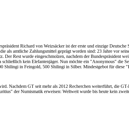
despräsident Richard von Weizsäcker ist der erste und einzige Deutsche 
ie als amtliche Zahlungsmittel geprägt worden sind: 23 Jahre vor sei
 Satz. Der Rest wurde eingeschmolzen, nachdem der Bundespräsident we
i ja schließlich kein Elefantenjäger. Nun möchte ein "Anonymous" die S
 Shilingi in Feingold, 500 Shilingi in Silber. Mindestgebot für diese
 wird. Nachdem GT seit mehr als 2012 Recherchen weiterführt, die GT
itius" der Numismatik erweisen: Weltweit wurde bis heute kein zweite