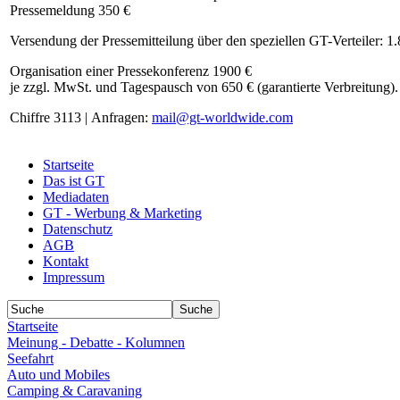
Pressemeldung 350 €
Versendung der Pressemitteilung über den speziellen GT-Verteiler: 1
Organisation einer Pressekonferenz 1900 €
je zzgl. MwSt. und Tagespausch von 650 € (garantierte Verbreitung).
Chiffre 3113 | Anfragen:
mail@gt-worldwide.com
Startseite
Das ist GT
Mediadaten
GT - Werbung & Marketing
Datenschutz
AGB
Kontakt
Impressum
Startseite
Meinung - Debatte - Kolumnen
Seefahrt
Auto und Mobiles
Camping & Caravaning