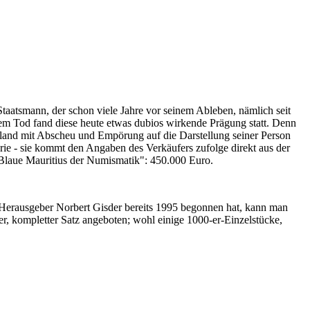
Staatsmann, der schon viele Jahre vor seinem Ableben, nämlich seit
nem Tod fand diese heute etwas dubios wirkende Prägung statt. Denn
iland mit Abscheu und Empörung auf die Darstellung seiner Person
erie - sie kommt den Angaben des Verkäufers zufolge direkt aus der
 "Blaue Mauritius der Numismatik": 450.000 Euro.
-Herausgeber Norbert Gisder bereits 1995 begonnen hat, kann man
r, kompletter Satz angeboten; wohl einige 1000-er-Einzelstücke,